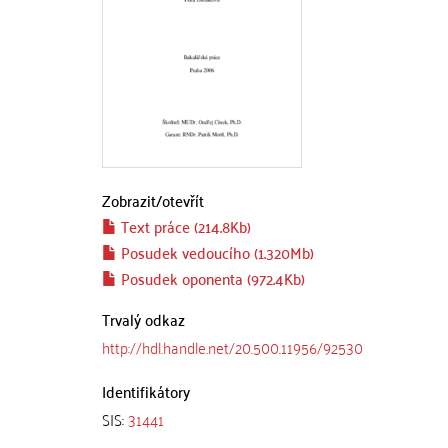
Zobrazit/
otevřít
Text práce (214.8Kb)
Posudek vedoucího (1.320Mb)
Posudek oponenta (972.4Kb)
Trvalý odkaz
http://hdl.handle.net/20.500.11956/92530
Identifikátory
SIS:
31441