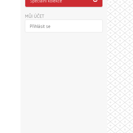
Speciální kolekce
MŮJ ÚČET
Přihlásit se