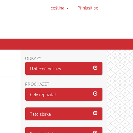
čeština
Přihlásit se
ODKAZY
Užitečné odkazy
PROCHÁZET
Celý repozitář
Tato sbírka