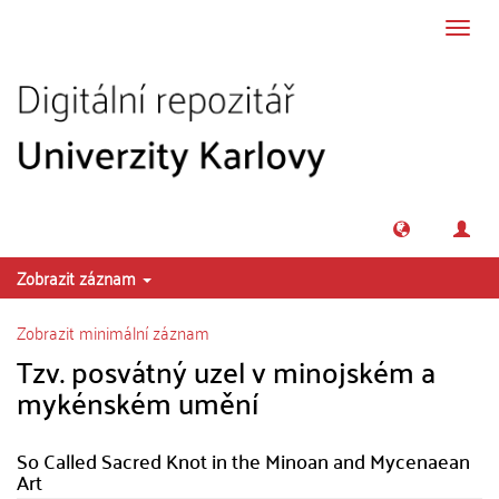
Přeskočit na obsah
Přepn
navig
Zobrazit záznam
Zobrazit minimální záznam
Tzv. posvátný uzel v minojském a
mykénském umění
So Called Sacred Knot in the Minoan and Mycenaean
Art