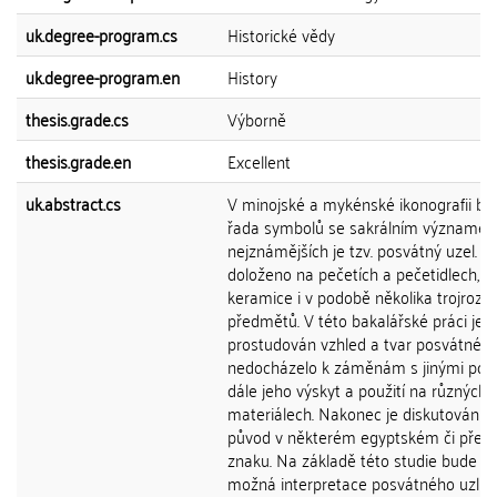
uk.degree-program.cs
Historické vědy
uk.degree-program.en
History
thesis.grade.cs
Výborně
thesis.grade.en
Excellent
uk.abstract.cs
V minojské a mykénské ikonografii by
řada symbolů se sakrálním významem
nejznámějších je tzv. posvátný uzel. Je
doloženo na pečetích a pečetidlech, fr
keramice i v podobě několika trojroz
předmětů. V této bakalářské práci je 
prostudován vzhled a tvar posvátného
nedocházelo k záměnám s jinými pod
dále jeho výskyt a použití na různýc
materiálech. Nakonec je diskutován 
původ v některém egyptském či pře
znaku. Na základě této studie bude zji
možná interpretace posvátného uzlu, 