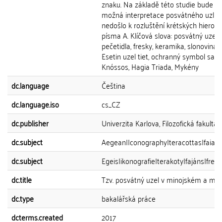
znaku. Na základě této studie bude zji
možná interpretace posvátného uzlu, 
nedošlo k rozluštění krétských hierogly
písma A. Klíčová slova: posvátný uzel, 
pečetidla, fresky, keramika, slonovina, 
Esetin uzel tiet, ochranný symbol sa, 
Knóssos, Hagia Triada, Mykény
dc.language
Čeština
dc.language.iso
cs_CZ
dc.publisher
Univerzita Karlova, Filozofická fakulta
dc.subject
Aegean|Iconography|teracottas|faianc
dc.subject
Egeis|ikonografie|terakoty|fajáns|fres
dc.title
Tzv. posvátný uzel v minojském a m
dc.type
bakalářská práce
dcterms.created
2017