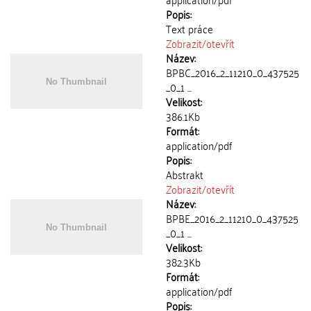
Popis:
Text práce
Zobrazit/
otevřít
Název:
BPBC_2016_2_11210_0_437525
_0_1 ...
Velikost:
386.1Kb
Formát:
application/pdf
Popis:
Abstrakt
Zobrazit/
otevřít
Název:
BPBE_2016_2_11210_0_437525
_0_1 ...
Velikost:
382.3Kb
Formát:
application/pdf
Popis: