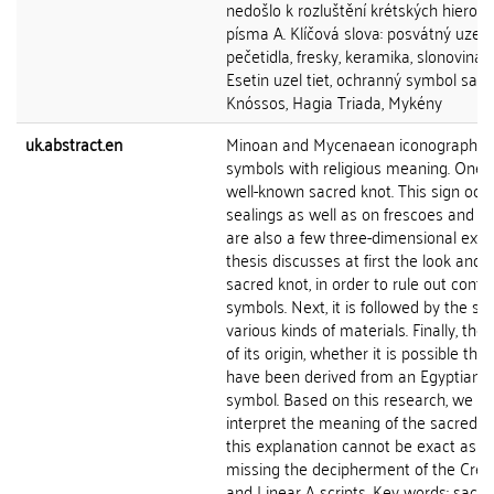
nedošlo k rozluštění krétských hierogly
písma A. Klíčová slova: posvátný uzel, 
pečetidla, fresky, keramika, slonovina, 
Esetin uzel tiet, ochranný symbol sa, 
Knóssos, Hagia Triada, Mykény
uk.abstract.en
Minoan and Mycenaean iconography u
symbols with religious meaning. One o
well-known sacred knot. This sign occ
sealings as well as on frescoes and po
are also a few three-dimensional exam
thesis discusses at first the look and 
sacred knot, in order to rule out confu
symbols. Next, it is followed by the stu
various kinds of materials. Finally, the
of its origin, whether it is possible tha
have been derived from an Egyptian o
symbol. Based on this research, we sh
interpret the meaning of the sacred k
this explanation cannot be exact as we
missing the decipherment of the Cret
and Linear A scripts. Key words: sacred