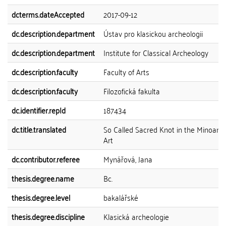
dcterms.dateAccepted
2017-09-12
dc.description.department
Ústav pro klasickou archeologii
dc.description.department
Institute for Classical Archeology
dc.description.faculty
Faculty of Arts
dc.description.faculty
Filozofická fakulta
dc.identifier.repId
187434
dc.title.translated
So Called Sacred Knot in the Minoan
Art
dc.contributor.referee
Mynářová, Jana
thesis.degree.name
Bc.
thesis.degree.level
bakalářské
thesis.degree.discipline
Klasická archeologie