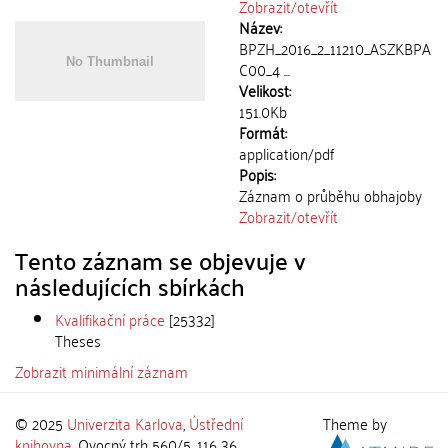
Zobrazit/
otevřít
Název:
BPZH_2016_2_11210_ASZKBPA
C00_4 ...
Velikost:
151.0Kb
Formát:
application/pdf
Popis:
Záznam o průběhu obhajoby
Zobrazit/
otevřít
Tento záznam se objevuje v
následujících sbírkách
Kvalifikační práce
[25332]
Theses
Zobrazit minimální záznam
© 2025
Univerzita Karlova
,
Ústřední
Theme by
knihovna
, Ovocný trh 560/5, 116 36