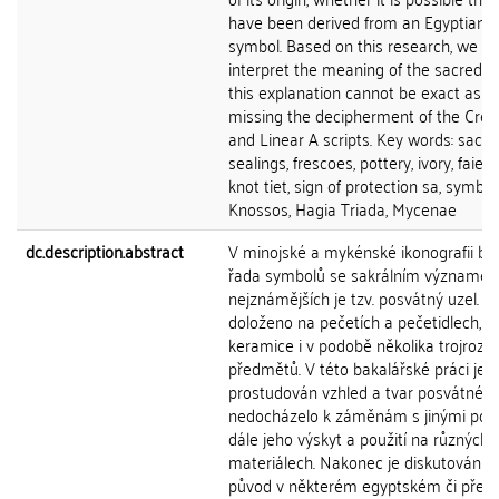
have been derived from an Egyptian o
symbol. Based on this research, we sh
interpret the meaning of the sacred k
this explanation cannot be exact as we
missing the decipherment of the Cret
and Linear A scripts. Key words: sacred
sealings, frescoes, pottery, ivory, faienc
knot tiet, sign of protection sa, symbol
Knossos, Hagia Triada, Mycenae
dc.description.abstract
V minojské a mykénské ikonografii by
řada symbolů se sakrálním významem
nejznámějších je tzv. posvátný uzel. Je
doloženo na pečetích a pečetidlech, fr
keramice i v podobě několika trojroz
předmětů. V této bakalářské práci je 
prostudován vzhled a tvar posvátného
nedocházelo k záměnám s jinými pod
dále jeho výskyt a použití na různýc
materiálech. Nakonec je diskutován 
původ v některém egyptském či pře