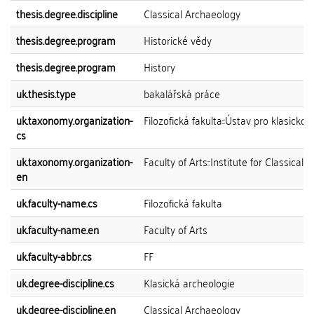
thesis.degree.discipline
Classical Archaeology
thesis.degree.program
Historické vědy
thesis.degree.program
History
uk.thesis.type
bakalářská práce
uk.taxonomy.organization-
Filozofická fakulta::Ústav pro klasickou
cs
uk.taxonomy.organization-
Faculty of Arts::Institute for Classical
en
uk.faculty-name.cs
Filozofická fakulta
uk.faculty-name.en
Faculty of Arts
uk.faculty-abbr.cs
FF
uk.degree-discipline.cs
Klasická archeologie
uk.degree-discipline.en
Classical Archaeology