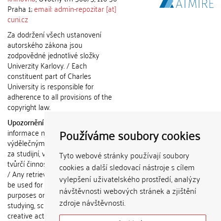
Praha 1;
email: admin-repozitar [at]
cuni.cz
Za dodržení všech ustanovení
autorského zákona jsou
zodpovědné jednotlivé složky
Univerzity Karlovy. / Each
constituent part of Charles
University is responsible for
adherence to all provisions of the
copyright law.
Upozornění / Notice:
Získané
Používáme soubory cookies
informace nemohou být použity k
výdělečným účelům nebo vydávány
za studijní, vědeckou nebo jinou
Tyto webové stránky používají soubory
tvůrčí činnost jiné osoby než autora.
cookies a další sledovací nástroje s cílem
/ Any retrieved information shall not
vylepšení uživatelského prostředí, analýzy
be used for any commercial
návštěvnosti webových stránek a zjištění
purposes or claimed as results of
zdroje návštěvnosti.
studying, scientific or any other
creative activities of any person