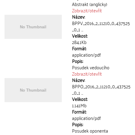
Abstrakt (anglicky)
Zobrazit/
otevřít
Název:
BPPV_2016_2_11210_0_437525
_0_1 ...
Velikost:
284.1Kb
Formát:
application/pdf
Popis:
Posudek vedoucího
Zobrazit/
otevřít
Název:
BPPO_2016_2_11210_0_437525
_0_1 ...
Velikost:
1.141Mb
Formát:
application/pdf
Popis:
Posudek oponenta