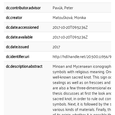
dc.contributor.advisor
Pavúk, Peter
dc.creator
Matoušková, Monika
dc.date.accessioned
2017-10-20T09:52:36Z
dc.date.available
2017-10-20T09:52:36Z
dc.date.issued
2017
dc.identifier.uri
http://hdl.handle.net/20.500.11956/92
dc.description.abstract
Minoan and Mycenaean iconography u
symbols with religious meaning. One o
well-known sacred knot. This sign occ
sealings as well as on frescoes and po
are also a few three-dimensional exam
thesis discusses at first the look and 
sacred knot, in order to rule out confu
symbols. Next, it is followed by the stu
various kinds of materials. Finally, the
of its origin, whether it is possible tha