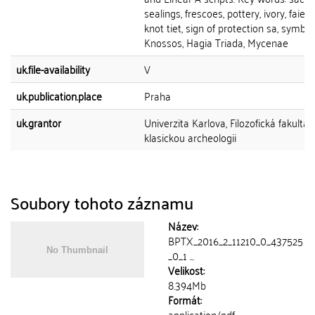
sealings, frescoes, pottery, ivory, faienc
knot tiet, sign of protection sa, symbol
Knossos, Hagia Triada, Mycenae
uk.file-availability
V
uk.publication.place
Praha
uk.grantor
Univerzita Karlova, Filozofická fakulta,
klasickou archeologii
Soubory tohoto záznamu
Název:
BPTX_2016_2_11210_0_437525
_0_1 ...
Velikost:
8.394Mb
Formát:
application/pdf