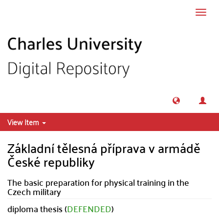
Skip to main content
Toggl
navig
View Item
Základní tělesná příprava v armádě
České republiky
The basic preparation for physical training in the
Czech military
diploma thesis (
DEFENDED
)