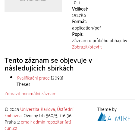
_0_1 ...
Velikost:
151.7Kb
Formát:
application/pdf
Popis:
Záznam o průběhu obhajoby
Zobrazit/
otevřít
Tento záznam se objevuje v
následujících sbírkách
Kvalifikační práce
[3093]
Theses
Zobrazit minimální záznam
© 2025
Univerzita Karlova
,
Ústřední
Theme by
knihovna
, Ovocný trh 560/5, 116 36
Praha 1;
email: admin-repozitar [at]
cuni.cz