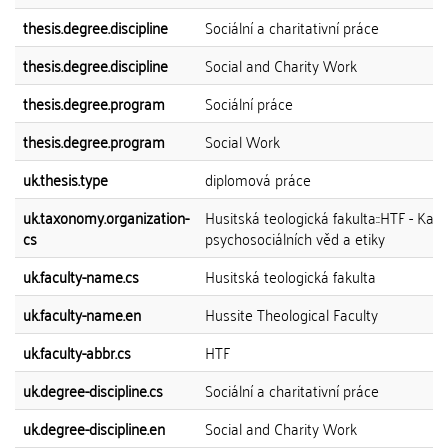
thesis.degree.discipline
Sociální a charitativní práce
thesis.degree.discipline
Social and Charity Work
thesis.degree.program
Sociální práce
thesis.degree.program
Social Work
uk.thesis.type
diplomová práce
uk.taxonomy.organization-
Husitská teologická fakulta::HTF - Kat
cs
psychosociálních věd a etiky
uk.faculty-name.cs
Husitská teologická fakulta
uk.faculty-name.en
Hussite Theological Faculty
uk.faculty-abbr.cs
HTF
uk.degree-discipline.cs
Sociální a charitativní práce
uk.degree-discipline.en
Social and Charity Work