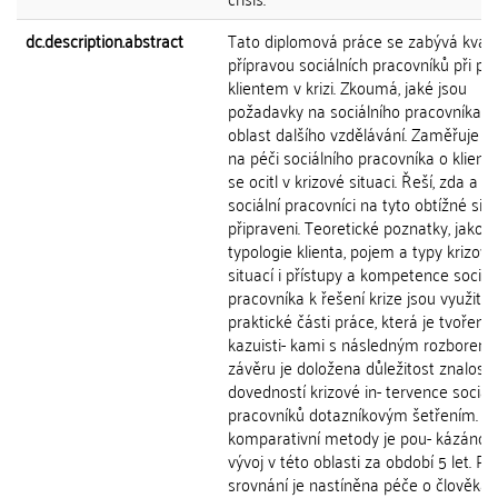
dc.description.abstract
Tato diplomová práce se zabývá kvalif
přípravou sociálních pracovníků při prá
klientem v krizi. Zkoumá, jaké jsou
požadavky na sociálního pracovníka a
oblast dalšího vzdělávání. Zaměřuje s
na péči sociálního pracovníka o klienta
se ocitl v krizové situaci. Řeší, zda a ja
sociální pracovníci na tyto obtížné sit
připraveni. Teoretické poznatky, jako
typologie klienta, pojem a typy krizov
situací i přístupy a kompetence soci- á
pracovníka k řešení krize jsou využity 
praktické části práce, která je tvořena
kazuisti- kami s následným rozborem.
závěru je doložena důležitost znalostí
dovedností krizové in- tervence sociál
pracovníků dotazníkovým šetřením. P
komparativní metody je pou- kázáno 
vývoj v této oblasti za období 5 let. Pr
srovnání je nastíněna péče o člověka v