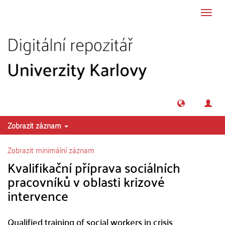
Přeskočit na obsah
Přepn
navig
Zobrazit záznam
Zobrazit minimální záznam
Kvalifikační příprava sociálních
pracovníků v oblasti krizové
intervence
Qualified training of social workers in crisis