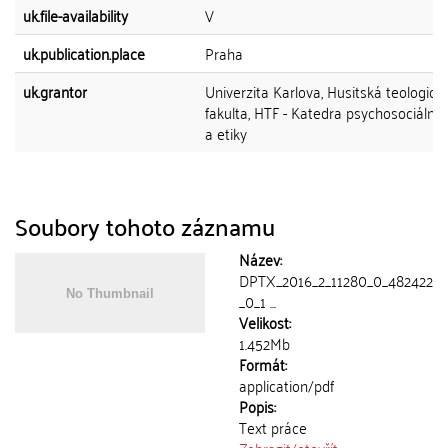
uk.file-availability
V
uk.publication.place
Praha
uk.grantor
Univerzita Karlova, Husitská teologick
fakulta, HTF - Katedra psychosociální
a etiky
Soubory tohoto záznamu
Název:
DPTX_2016_2_11280_0_482422
_0_1 ...
Velikost:
1.452Mb
Formát:
application/pdf
Popis:
Text práce