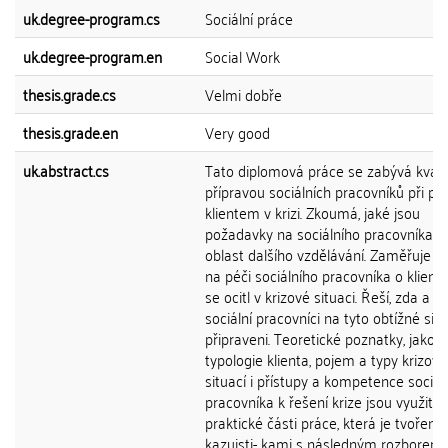
uk.degree-program.cs
Sociální práce
uk.degree-program.en
Social Work
thesis.grade.cs
Velmi dobře
thesis.grade.en
Very good
uk.abstract.cs
Tato diplomová práce se zabývá kvalif
přípravou sociálních pracovníků při prá
klientem v krizi. Zkoumá, jaké jsou
požadavky na sociálního pracovníka a
oblast dalšího vzdělávání. Zaměřuje s
na péči sociálního pracovníka o klienta
se ocitl v krizové situaci. Řeší, zda a ja
sociální pracovníci na tyto obtížné sit
připraveni. Teoretické poznatky, jako
typologie klienta, pojem a typy krizov
situací i přístupy a kompetence soci- á
pracovníka k řešení krize jsou využity 
praktické části práce, která je tvořena
kazuisti- kami s následným rozborem.