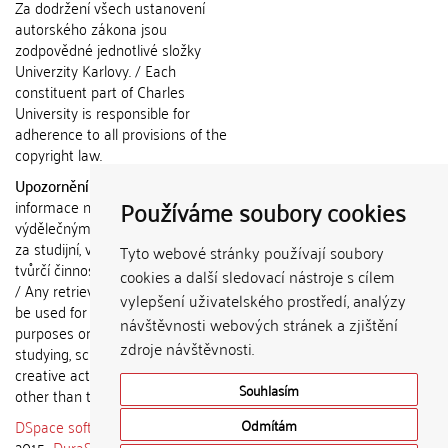
Za dodržení všech ustanovení
autorského zákona jsou
zodpovědné jednotlivé složky
Univerzity Karlovy. / Each
constituent part of Charles
University is responsible for
adherence to all provisions of the
copyright law.
Upozornění / Notice:
Získané
Používáme soubory cookies
informace nemohou být použity k
výdělečným účelům nebo vydávány
za studijní, vědeckou nebo jinou
Tyto webové stránky používají soubory
tvůrčí činnost jiné osoby než autora.
cookies a další sledovací nástroje s cílem
/ Any retrieved information shall not
vylepšení uživatelského prostředí, analýzy
be used for any commercial
návštěvnosti webových stránek a zjištění
purposes or claimed as results of
zdroje návštěvnosti.
studying, scientific or any other
creative activities of any person
Souhlasím
other than the author.
DSpace software
copyright © 2002-
Odmítám
2015
DuraSpace