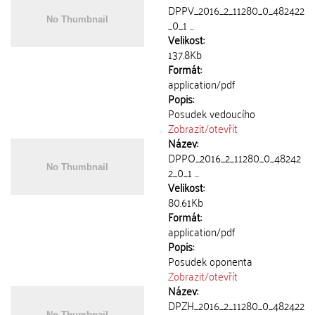
DPPV_2016_2_11280_0_482422
_0_1 ...
Velikost:
137.8Kb
Formát:
application/pdf
Popis:
Posudek vedoucího
Zobrazit/
otevřít
Název:
DPPO_2016_2_11280_0_48242
2_0_1 ...
Velikost:
80.61Kb
Formát:
application/pdf
Popis:
Posudek oponenta
Zobrazit/
otevřít
Název:
DPZH_2016_2_11280_0_482422