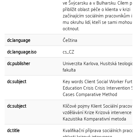
ve Švýcarsku a v Bulharsku. Cílem prá
přiblížit oblast péče o klienta v krizi
začínajícím sociálním pracovníkům i šir
mu okruhu lidí, kteří se sami mohou v k
ocitnout.
dc.language
Čeština
dc.language.iso
cs_CZ
dc.publisher
Univerzita Karlova, Husitská teologick
fakulta
dc.subject
Key words Client Social Worker Furthe
Education Crisis Crisis Intervention Spe
Cases Comparative Method
dc.subject
Klíčové pojmy Klient Sociální pracovník
vzdělávání Krize Krizová intervence
Kazuistika Komparativní metoda
dc.title
Kvalifikační příprava sociálních pracov
oblasti krizové intervence