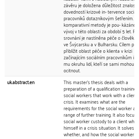
závěru je doložena důležitost znalostí
dovedností krizové in- tervence sociál
pracovníků dotazníkovým šetřením. P
komparativní metody je pou- kázáno 
vývoj v této oblasti za období 5 let. Pr
srovnání je nastíněna péče o člověka v
ve Švýcarsku a v Bulharsku. Cílem prá
přiblížit oblast péče o klienta v krizi
začínajícím sociálním pracovníkům i šir
mu okruhu lidí, kteří se sami mohou v k
ocitnout.
uk.abstract.en
This master's thesis deals with a
preparation of a qualification training 
social workers that work with a client 
crisis. It examines what are the
requirements for the social worker an
range of further training. It also focus
social worker custody to a client who
himself in a crisis situation. It solves
whether, and how the social workers 