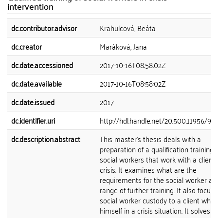
intervention
dc.contributor.advisor
Krahulcová, Beáta
dc.creator
Maráková, Jana
dc.date.accessioned
2017-10-16T08:58:02Z
dc.date.available
2017-10-16T08:58:02Z
dc.date.issued
2017
dc.identifier.uri
http://hdl.handle.net/20.500.11956/92
dc.description.abstract
This master's thesis deals with a
preparation of a qualification training 
social workers that work with a client 
crisis. It examines what are the
requirements for the social worker an
range of further training. It also focus
social worker custody to a client who
himself in a crisis situation. It solves