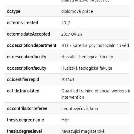
dc.type
diplomová práce
dcterms.created
2017
dcterms.dateAccepted
2017-09-25
dc.description.department
HTF - Katedra psychosociálních věd a 
dc.description.faculty
Hussite Theological Faculty
dc.description.faculty
Husitská teologická fakulta
dc.identifier.repId
191243
dc.title.translated
Qualified training of social workers in c
intervention
dc.contributor.referee
Leontovyčová, Jana
thesis.degree.name
Mgr.
thesis.degree.level
navazující magisterské