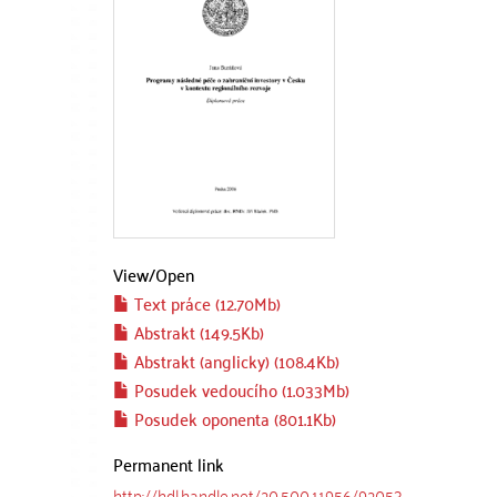
View/
Open
Text práce (12.70Mb)
Abstrakt (149.5Kb)
Abstrakt (anglicky) (108.4Kb)
Posudek vedoucího (1.033Mb)
Posudek oponenta (801.1Kb)
Permanent link
http://hdl.handle.net/20.500.11956/92053