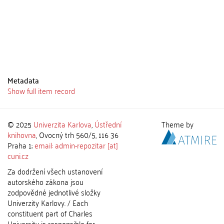
Metadata
Show full item record
© 2025
Univerzita Karlova
,
Ústřední
Theme by
knihovna
, Ovocný trh 560/5, 116 36
Praha 1;
email: admin-repozitar [at]
cuni.cz
Za dodržení všech ustanovení
autorského zákona jsou
zodpovědné jednotlivé složky
Univerzity Karlovy. / Each
constituent part of Charles
University is responsible for