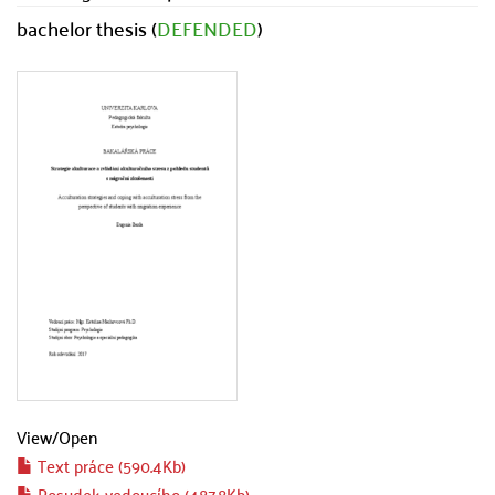
bachelor thesis (
DEFENDED
)
View/
Open
Text práce (590.4Kb)
Posudek vedoucího (487.8Kb)