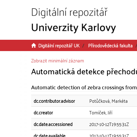
Přeskočit na obsah
Digitální repozitář UK
Přírodovědecká fakulta
Zobrazit minimální záznam
Automatická detekce přechodů
Automatic detection of zebra crossings from
dc.contributor.advisor
Potůčková, Markéta
dc.creator
Tomíček, Jiří
dc.date.accessioned
2017-10-12T19:55:31Z
dc.date.available
2017-10-12T19:55:31Z