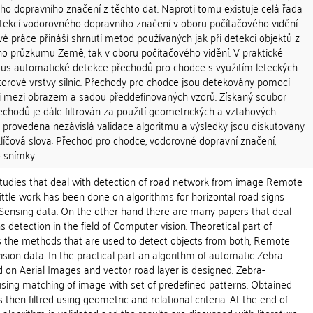
ho dopravního značení z těchto dat. Naproti tomu existuje celá řada
detekcí vodorovného dopravního značení v oboru počítačového vidění.
é práce přináší shrnutí metod používaných jak při detekci objektů z
o průzkumu Země, tak v oboru počítačového vidění. V praktické
tmus automatické detekce přechodů pro chodce s využitím leteckých
orové vrstvy silnic. Přechody pro chodce jsou detekovány pomocí
i mezi obrazem a sadou předdefinovaných vzorů. Získaný soubor
echodů je dále filtrován za použití geometrických a vztahových
 je provedena nezávislá validace algoritmu a výsledky jsou diskutovány
Klíčová slova: Přechod pro chodce, vodorovné dopravní značení,
é snímky
tudies that deal with detection of road network from image Remote
ittle work has been done on algorithms for horizontal road signs
ensing data. On the other hand there are many papers that deal
s detection in the field of Computer vision. Theoretical part of
 the methods that are used to detect objects from both, Remote
ion data. In the practical part an algorithm of automatic Zebra-
 on Aerial Images and vector road layer is designed. Zebra-
using matching of image with set of predefined patterns. Obtained
s then filtred using geometric and relational criteria. At the end of