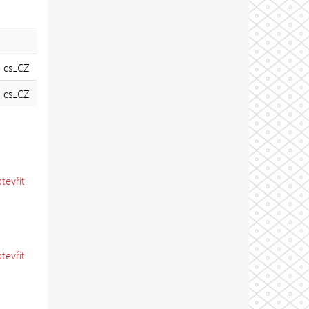
cs_CZ
cs_CZ
otevřít
otevřít