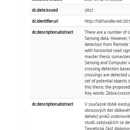
dc.date.issued
2017
dc.identifier.uri
http://hdl.handle.net/20
dc.description.abstract
There are a number of s
Sensing data. However, l
detection from Remote S
with horizontal road sign
master thesis sumarizes
Sensing and Computer vis
crossing detection based
crossings are detected 
set of potential objects i
this thesis, the proposed
Key words: Zebra-crossin
dc.description.abstract
V současné době existuje 
obrazových dat dálkovéh
detekcí prvků vodorovné
studií, zabývajících se 
Teoretická část diplomov