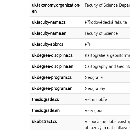
uk.taxonomy.organization-
Faculty of Science::Dep
en
uk.faculty-name.cs
Přírodovědecká fakulta
uk.faculty-name.en
Faculty of Science
uk.faculty-abbr.cs
PřF
uk.degree-discipline.cs
Kartografie a geoinform
uk.degree-discipline.en
Cartography and Geoinf
uk.degree-program.cs
Geografie
uk.degree-program.en
Geography
thesis.grade.cs
Velmi dobře
thesis.grade.en
Very good
uk.abstract.cs
V současné době existuje 
obrazových dat dálkovéh