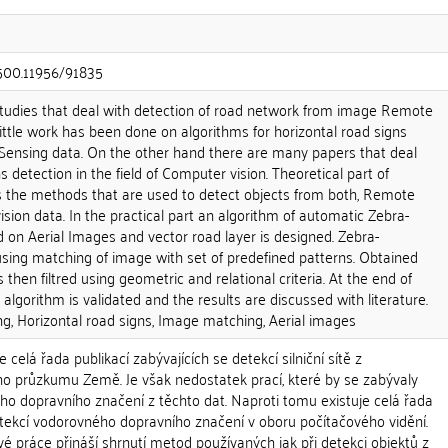
.500.11956/91835
tudies that deal with detection of road network from image Remote
ittle work has been done on algorithms for horizontal road signs
ensing data. On the other hand there are many papers that deal
s detection in the field of Computer vision. Theoretical part of
 the methods that are used to detect objects from both, Remote
ion data. In the practical part an algorithm of automatic Zebra-
 on Aerial Images and vector road layer is designed. Zebra-
using matching of image with set of predefined patterns. Obtained
s then filtred using geometric and relational criteria. At the end of
 algorithm is validated and the results are discussed with literature.
g, Horizontal road signs, Image matching, Aerial images
celá řada publikací zabývajících se detekcí silniční sítě z
o průzkumu Země. Je však nedostatek prací, které by se zabývaly
ho dopravního značení z těchto dat. Naproti tomu existuje celá řada
detekcí vodorovného dopravního značení v oboru počítačového vidění.
é práce přináší shrnutí metod používaných jak při detekci objektů z