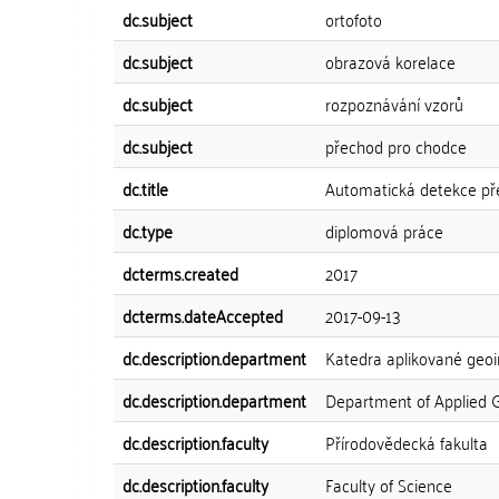
dc.subject
ortofoto
dc.subject
obrazová korelace
dc.subject
rozpoznávání vzorů
dc.subject
přechod pro chodce
dc.title
Automatická detekce př
dc.type
diplomová práce
dcterms.created
2017
dcterms.dateAccepted
2017-09-13
dc.description.department
Katedra aplikované geoi
dc.description.department
Department of Applied 
dc.description.faculty
Přírodovědecká fakulta
dc.description.faculty
Faculty of Science