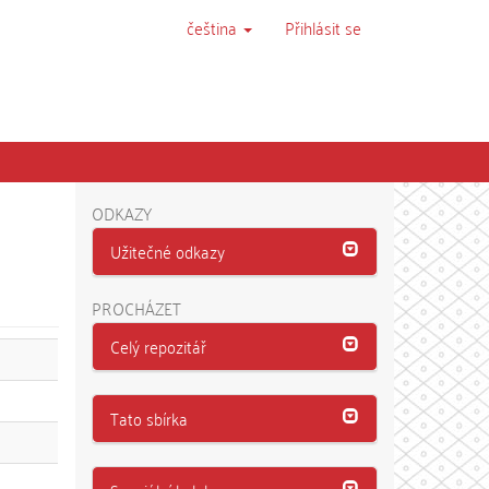
čeština
Přihlásit se
ODKAZY
Užitečné odkazy
PROCHÁZET
Celý repozitář
Tato sbírka