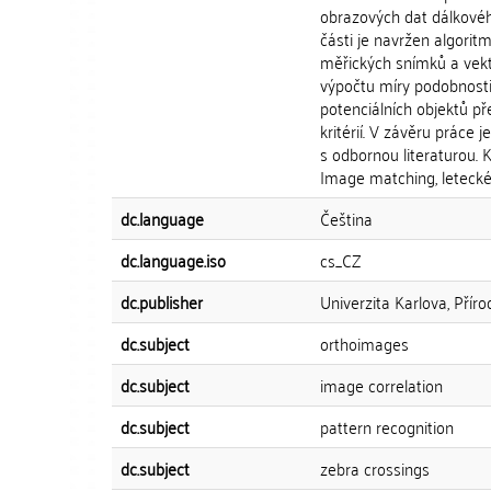
obrazových dat dálkovéh
části je navržen algori
měřických snímků a vekt
výpočtu míry podobnost
potenciálních objektů př
kritérií. V závěru práce
s odbornou literaturou. 
Image matching, leteck
dc.language
Čeština
dc.language.iso
cs_CZ
dc.publisher
Univerzita Karlova, Přír
dc.subject
orthoimages
dc.subject
image correlation
dc.subject
pattern recognition
dc.subject
zebra crossings