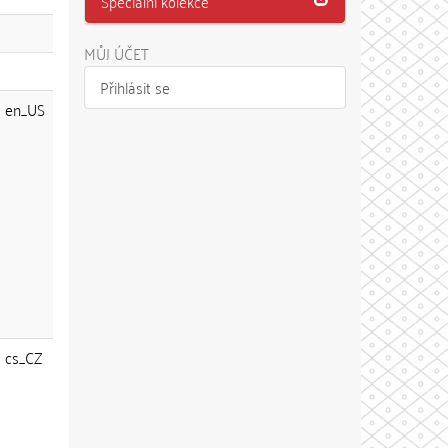
Speciální kolekce
MŮJ ÚČET
Přihlásit se
en_US
cs_CZ