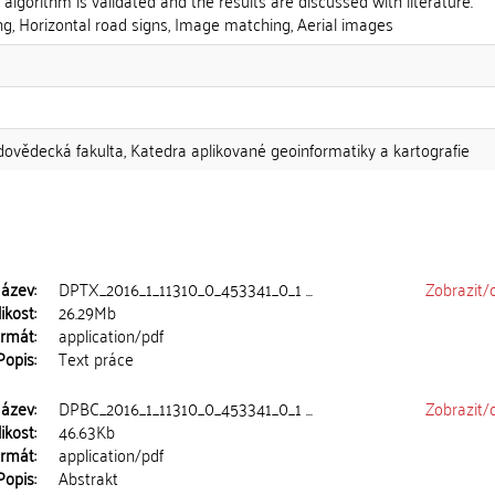
 algorithm is validated and the results are discussed with literature.
g, Horizontal road signs, Image matching, Aerial images
odovědecká fakulta, Katedra aplikované geoinformatiky a kartografie
ázev:
DPTX_2016_1_11310_0_453341_0_1 ...
Zobrazit/
ikost:
26.29Mb
rmát:
application/pdf
Popis:
Text práce
ázev:
DPBC_2016_1_11310_0_453341_0_1 ...
Zobrazit/
ikost:
46.63Kb
rmát:
application/pdf
Popis:
Abstrakt