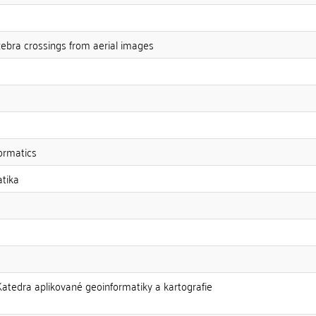
zebra crossings from aerial images
ormatics
atika
Katedra aplikované geoinformatiky a kartografie