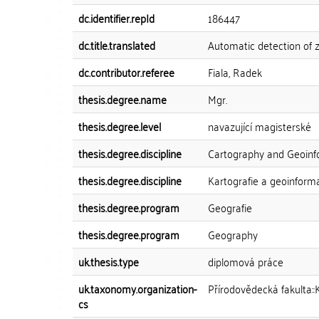
dc.identifier.repId
186447
dc.title.translated
Automatic detection of 
dc.contributor.referee
Fiala, Radek
thesis.degree.name
Mgr.
thesis.degree.level
navazující magisterské
thesis.degree.discipline
Cartography and Geoinf
thesis.degree.discipline
Kartografie a geoinform
thesis.degree.program
Geografie
thesis.degree.program
Geography
uk.thesis.type
diplomová práce
uk.taxonomy.organization-
Přírodovědecká fakulta::
cs