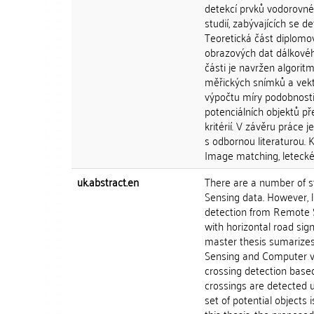
detekcí prvků vodorovné
studií, zabývajících se 
Teoretická část diplomov
obrazových dat dálkovéh
části je navržen algori
měřických snímků a vekt
výpočtu míry podobnost
potenciálních objektů př
kritérií. V závěru práce
s odbornou literaturou. 
Image matching, leteck
uk.abstract.en
There are a number of s
Sensing data. However, l
detection from Remote S
with horizontal road sign
master thesis sumarizes
Sensing and Computer vis
crossing detection based
crossings are detected 
set of potential objects i