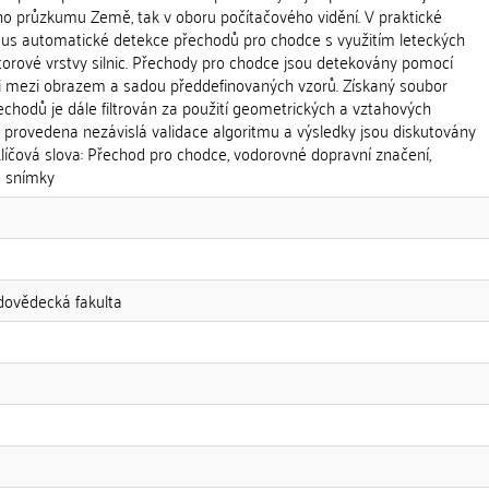
o průzkumu Země, tak v oboru počítačového vidění. V praktické
tmus automatické detekce přechodů pro chodce s využitím leteckých
orové vrstvy silnic. Přechody pro chodce jsou detekovány pomocí
i mezi obrazem a sadou předdefinovaných vzorů. Získaný soubor
echodů je dále filtrován za použití geometrických a vztahových
 je provedena nezávislá validace algoritmu a výsledky jsou diskutovány
Klíčová slova: Přechod pro chodce, vodorovné dopravní značení,
é snímky
odovědecká fakulta