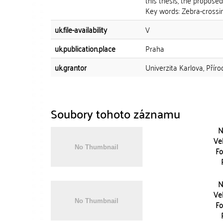
this thesis, the proposed
Key words: Zebra-crossin
uk.file-availability
V
uk.publication.place
Praha
uk.grantor
Univerzita Karlova, Přír
Soubory tohoto záznamu
N
Vel
Fo
N
Vel
Fo