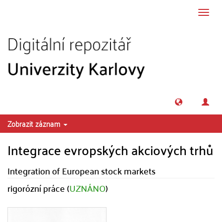
Přeskočit na obsah
Přepn
navig
Zobrazit záznam
Integrace evropských akciových trhů
Integration of European stock markets
rigorózní práce (
UZNÁNO
)