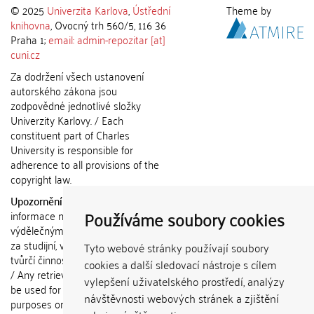
© 2025
Univerzita Karlova
,
Ústřední
Theme by
knihovna
, Ovocný trh 560/5, 116 36
Praha 1;
email: admin-repozitar [at]
cuni.cz
Za dodržení všech ustanovení
autorského zákona jsou
zodpovědné jednotlivé složky
Univerzity Karlovy. / Each
constituent part of Charles
University is responsible for
adherence to all provisions of the
copyright law.
Upozornění / Notice:
Získané
Používáme soubory cookies
informace nemohou být použity k
výdělečným účelům nebo vydávány
za studijní, vědeckou nebo jinou
Tyto webové stránky používají soubory
tvůrčí činnost jiné osoby než autora.
cookies a další sledovací nástroje s cílem
/ Any retrieved information shall not
vylepšení uživatelského prostředí, analýzy
be used for any commercial
návštěvnosti webových stránek a zjištění
purposes or claimed as results of