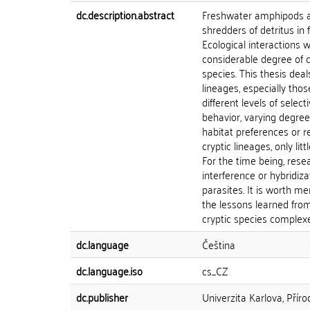
dc.description.abstract
Freshwater amphipods ar
shredders of detritus in 
Ecological interactions w
considerable degree of cr
species. This thesis dea
lineages, especially tho
different levels of selec
behavior, varying degree
habitat preferences or r
cryptic lineages, only lit
For the time being, rese
interference or hybridiza
parasites. It is worth m
the lessons learned from
cryptic species complexes
dc.language
Čeština
dc.language.iso
cs_CZ
dc.publisher
Univerzita Karlova, Přír