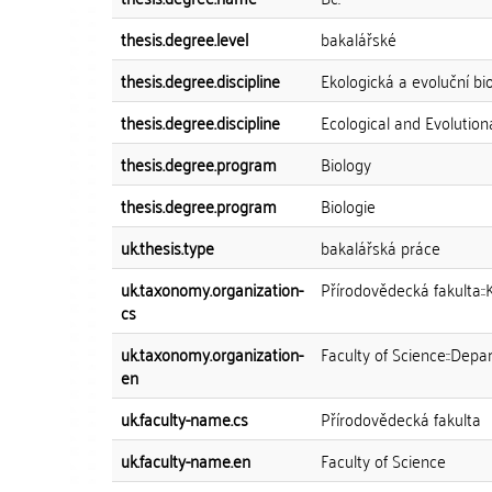
thesis.degree.level
bakalářské
thesis.degree.discipline
Ekologická a evoluční bi
thesis.degree.discipline
Ecological and Evolution
thesis.degree.program
Biology
thesis.degree.program
Biologie
uk.thesis.type
bakalářská práce
uk.taxonomy.organization-
Přírodovědecká fakulta::
cs
uk.taxonomy.organization-
Faculty of Science::Depa
en
uk.faculty-name.cs
Přírodovědecká fakulta
uk.faculty-name.en
Faculty of Science