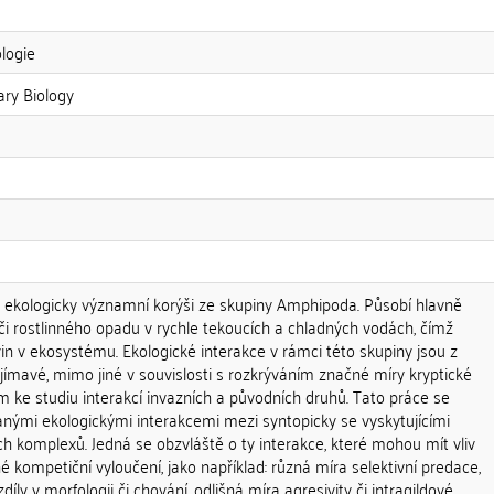
ologie
ary Biology
ou ekologicky významní korýši ze skupiny Amphipoda. Působí hlavně
ači rostlinného opadu v rychle tekoucích a chladných vodách, čímž
ivin v ekosystému. Ekologické interakce v rámci této skupiny jsou z
ímavé, mimo jiné v souvislosti s rozkrýváním značné míry kryptické
em ke studiu interakcí invazních a původních druhů. Tato práce se
ými ekologickými interakcemi mezi syntopicky se vyskytujícími
ých komplexů. Jedná se obzvláště o ty interakce, které mohou mít vliv
é kompetiční vyloučení, jako například: různá míra selektivní predace,
ly v morfologii či chování, odlišná míra agresivity či intragildové