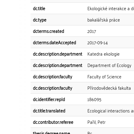
dc.title
Ekologické interakce a d
dc.type
bakalářská práce
dcterms.created
2017
dcterms.dateAccepted
2017-09-14
dc.description.department
Katedra ekologie
dc.description.department
Department of Ecology
dc.description.faculty
Faculty of Science
dc.description.faculty
Přírodovědecká fakulta
dc.identifier.repId
186095
dc.title.translated
Ecological interactions 
dc.contributor.referee
Pařil, Petr
thesis.degree.name
Bc.