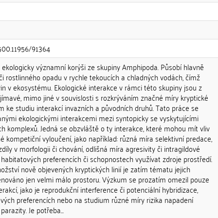
.500.11956/91364
ou ekologicky významní korýši ze skupiny Amphipoda. Působí hlavně
ači rostlinného opadu v rychle tekoucích a chladných vodách, čímž
ivin v ekosystému. Ekologické interakce v rámci této skupiny jsou z
ímavé, mimo jiné v souvislosti s rozkrýváním značné míry kryptické
em ke studiu interakcí invazních a původních druhů. Tato práce se
ými ekologickými interakcemi mezi syntopicky se vyskytujícími
ých komplexů. Jedná se obzvláště o ty interakce, které mohou mít vliv
é kompetiční vyloučení, jako například: různá míra selektivní predace,
ly v morfologii či chování, odlišná míra agresivity či intragildové
 habitatových preferencích či schopnostech využívat zdroje prostředí.
ství nově objevených kryptických linií je zatím tématu jejich
věnováno jen velmi málo prostoru. Výzkum se prozatím omezil pouze
rakcí, jako je reprodukční interference či potenciální hybridizace,
ových preferencích nebo na studium různé míry rizika napadení
 parazity. Je potřeba...