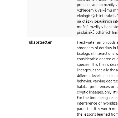
predace, anebo rozdíly v
Vzhledem k velkému množ
ekologických interakcí 
na otázky sexuálních inte
možné rozdíly v habitat
příslušníků odlišných linií
uk.abstract.en
Freshwater amphipods ar
shredders of detritus in 
Ecological interactions w
considerable degree of cr
species. This thesis dea
lineages, especially tho
different levels of selec
behavior, varying degree
habitat preferences or r
cryptic lineages, only lit
For the time being, rese
interference or hybridiza
parasites. It is worth m
the lessons learned from