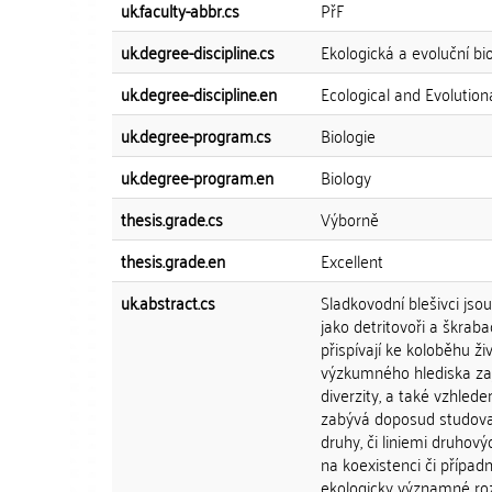
uk.faculty-abbr.cs
PřF
uk.degree-discipline.cs
Ekologická a evoluční bi
uk.degree-discipline.en
Ecological and Evolution
uk.degree-program.cs
Biologie
uk.degree-program.en
Biology
thesis.grade.cs
Výborně
thesis.grade.en
Excellent
uk.abstract.cs
Sladkovodní blešivci js
jako detritovoři a škrab
přispívají ke koloběhu ž
výzkumného hlediska zaj
diverzity, a také vzhled
zabývá doposud studovan
druhy, či liniemi druhov
na koexistenci či případn
ekologicky významné rozdí