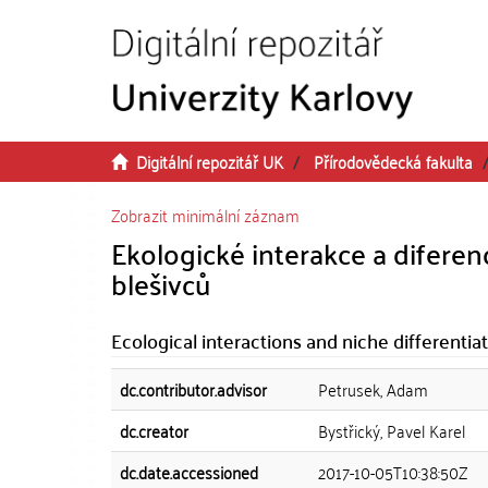
Přeskočit na obsah
Digitální repozitář UK
Přírodovědecká fakulta
Zobrazit minimální záznam
Ekologické interakce a diferen
blešivců
Ecological interactions and niche differenti
dc.contributor.advisor
Petrusek, Adam
dc.creator
Bystřický, Pavel Karel
dc.date.accessioned
2017-10-05T10:38:50Z