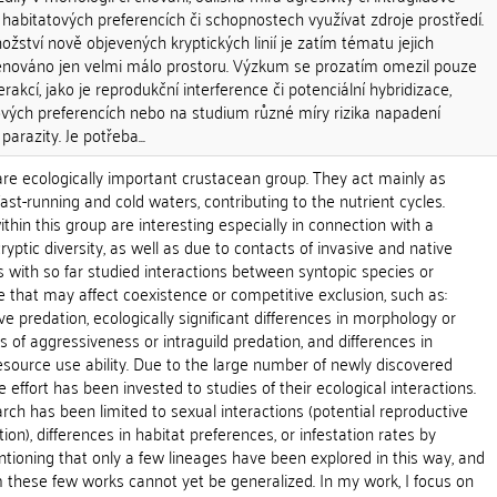
 habitatových preferencích či schopnostech využívat zdroje prostředí.
ství nově objevených kryptických linií je zatím tématu jejich
věnováno jen velmi málo prostoru. Výzkum se prozatím omezil pouze
rakcí, jako je reprodukční interference či potenciální hybridizace,
ových preferencích nebo na studium různé míry rizika napadení
 parazity. Je potřeba...
e ecologically important crustacean group. They act mainly as
fast-running and cold waters, contributing to the nutrient cycles.
ithin this group are interesting especially in connection with a
yptic diversity, as well as due to contacts of invasive and native
ls with so far studied interactions between syntopic species or
se that may affect coexistence or competitive exclusion, such as:
tive predation, ecologically significant differences in morphology or
s of aggressiveness or intraguild predation, and differences in
esource use ability. Due to the large number of newly discovered
tle effort has been invested to studies of their ecological interactions.
arch has been limited to sexual interactions (potential reproductive
tion), differences in habitat preferences, or infestation rates by
entioning that only a few lineages have been explored in this way, and
 these few works cannot yet be generalized. In my work, I focus on