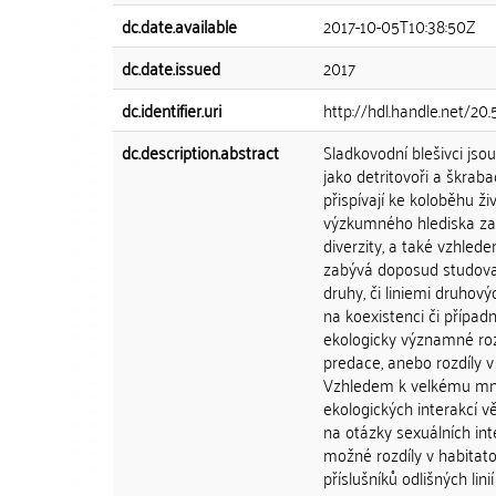
dc.date.available
2017-10-05T10:38:50Z
dc.date.issued
2017
dc.identifier.uri
http://hdl.handle.net/20
dc.description.abstract
Sladkovodní blešivci js
jako detritovoři a škrab
přispívají ke koloběhu ž
výzkumného hlediska zaj
diverzity, a také vzhled
zabývá doposud studovan
druhy, či liniemi druhov
na koexistenci či případn
ekologicky významné rozdí
predace, anebo rozdíly v
Vzhledem k velkému množ
ekologických interakcí 
na otázky sexuálních inte
možné rozdíly v habitat
příslušníků odlišných linií