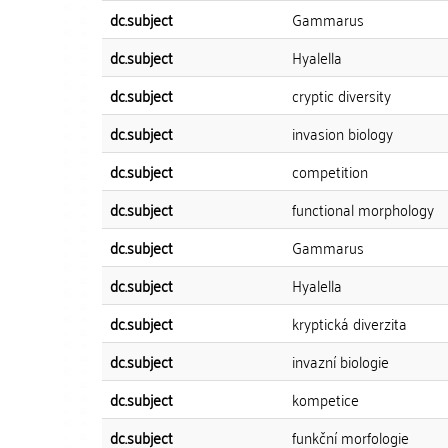
dc.subject
Gammarus
dc.subject
Hyalella
dc.subject
cryptic diversity
dc.subject
invasion biology
dc.subject
competition
dc.subject
functional morphology
dc.subject
Gammarus
dc.subject
Hyalella
dc.subject
kryptická diverzita
dc.subject
invazní biologie
dc.subject
kompetice
dc.subject
funkční morfologie