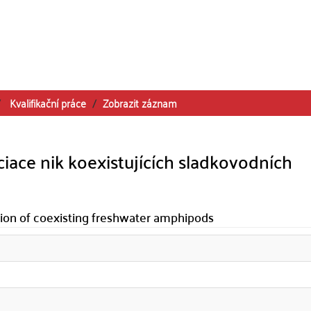
Kvalifikační práce
Zobrazit záznam
ciace nik koexistujících sladkovodních
ation of coexisting freshwater amphipods