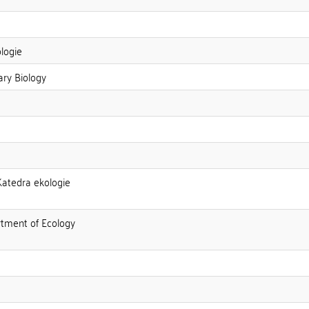
ologie
ary Biology
Katedra ekologie
rtment of Ecology