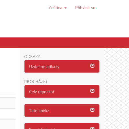
čeština
Přihlásit se
ODKAZY
Užitečné odkazy
PROCHÁZET
Celý repozitář
Tato sbírka