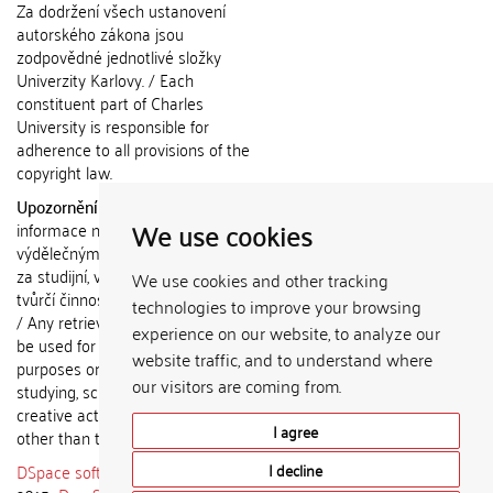
Za dodržení všech ustanovení
autorského zákona jsou
zodpovědné jednotlivé složky
Univerzity Karlovy. / Each
constituent part of Charles
University is responsible for
adherence to all provisions of the
copyright law.
Upozornění / Notice:
Získané
We use cookies
informace nemohou být použity k
výdělečným účelům nebo vydávány
za studijní, vědeckou nebo jinou
We use cookies and other tracking
tvůrčí činnost jiné osoby než autora.
technologies to improve your browsing
/ Any retrieved information shall not
experience on our website, to analyze our
be used for any commercial
website traffic, and to understand where
purposes or claimed as results of
our visitors are coming from.
studying, scientific or any other
creative activities of any person
I agree
other than the author.
DSpace software
copyright © 2002-
I decline