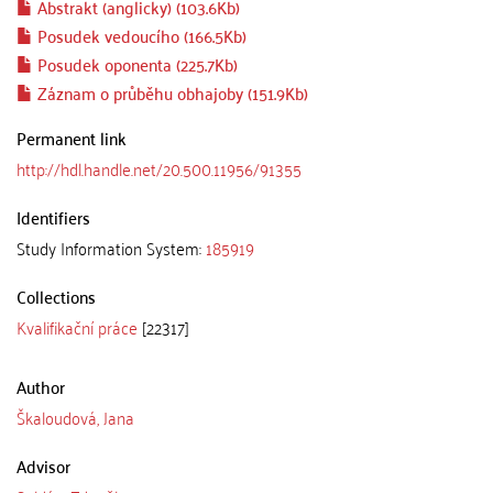
Abstrakt (anglicky) (103.6Kb)
Posudek vedoucího (166.5Kb)
Posudek oponenta (225.7Kb)
Záznam o průběhu obhajoby (151.9Kb)
Permanent link
http://hdl.handle.net/20.500.11956/91355
Identifiers
Study Information System:
185919
Collections
Kvalifikační práce
[22317]
Author
Škaloudová, Jana
Advisor