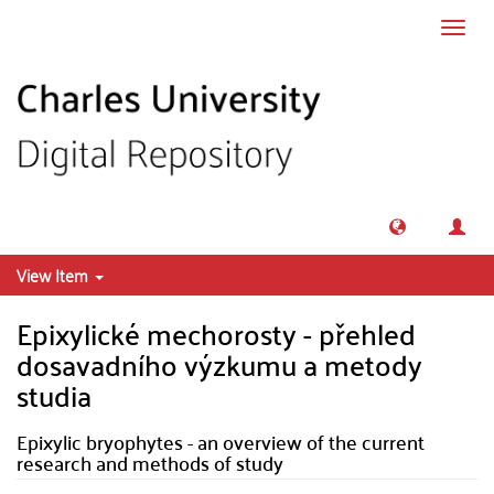
Skip to main content
Toggl
navig
View Item
Epixylické mechorosty - přehled
dosavadního výzkumu a metody
studia
Epixylic bryophytes - an overview of the current
research and methods of study