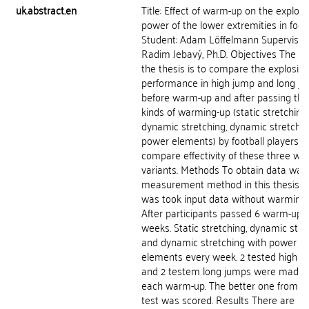
uk.abstract.en
Title: Effect of warm-up on the explosi
power of the lower extremities in foot
Student: Adam Löffelmann Supervisor:
Radim Jebavý, Ph.D. Objectives The ai
the thesis is to compare the explosive
performance in high jump and long j
before warm-up and after passing thr
kinds of warming-up (static stretching,
dynamic stretching, dynamic stretchin
power elements) by football players. 
compare effectivity of these three w
variants. Methods To obtain data was
measurement method in this thesis. At
was took input data without warming-
After participants passed 6 warm-up 
weeks. Static stretching, dynamic stre
and dynamic stretching with power
elements every week. 2 tested high j
and 2 testem long jumps were made a
each warm-up. The better one from e
test was scored. Results There are