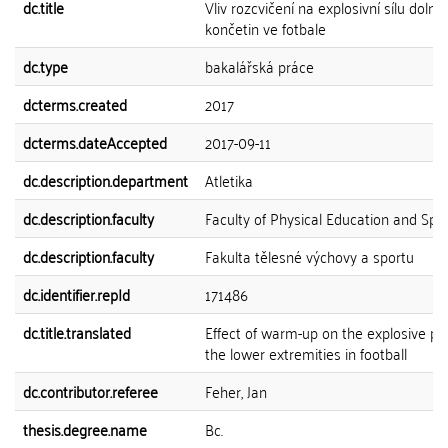
dc.title
Vliv rozcvičení na explosivní sílu dolní
končetin ve fotbale
dc.type
bakalářská práce
dcterms.created
2017
dcterms.dateAccepted
2017-09-11
dc.description.department
Atletika
dc.description.faculty
Faculty of Physical Education and Spo
dc.description.faculty
Fakulta tělesné výchovy a sportu
dc.identifier.repId
171486
dc.title.translated
Effect of warm-up on the explosive po
the lower extremities in football
dc.contributor.referee
Feher, Jan
thesis.degree.name
Bc.