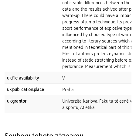
noticeable differences between the in
data and the results achived after pa
warm-up. There could have a impact 
progress of jump technique. Its prove
sport performance of explosive type 
influenced by choosed type of warm-
according to literary sources which ar
mentioned in teoretical part of this the
Most of authors prefers dynamic stre
instead of static stretching before exp
perforance. Measurement whitch is...
uk.file-availability
V
uk.publication.place
Praha
uk.grantor
Univerzita Karlova, Fakulta tělesné vý
a sportu, Atletika
Soubory tohoto záznamu