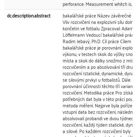
perforance. Measurement whitch is...
dc.description.abstract
bakalářské práce Název závěrečné p
Vliv rozcvičení na explozivní sílu dolní
končetin ve fotbalu Zpracoval: Adam
Löffelmann Vedoucí bakalářské práce:
Radim Jebavý, Ph.D. Cíl práce Cílem té
bakalářské práce je porovnání explozi
výkonu, v testech skok do výšky snož
místa a skok do dálky snožmo z místa
rozcvičením a po absolvování tří druh
rozcvičení (statické, dynamické, dyna
se silovými prvky) u fotbalistů. Dále
porovnání účinnosti těchto tří variant
rozcvičení. Metodika práce Pro získání
potřebných dat byla v této práci použi
metoda měření. Nejprve byla pořízen
vstupní data bez rozcvičení, následně
absolvovali probandi ve dvou týdnech
rozcvičení, každý týden statické, dyn
a silové. Po každém rozcvičení byly