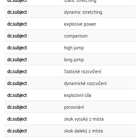
dc.subject
dynamic stretching
dc.subject
explosive power
dc.subject
comparison
dc.subject
high jump
dc.subject
long jump
dc.subject
Statické rozcvičení
dc.subject
dynamické rozcvičení
dc.subject
explozivní síla
dc.subject
porovnání
dc.subject
skok vysoký z místa
dc.subject
skok daleký z místa