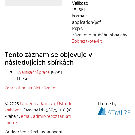
Velikost:
151.5Kb
Formát:
application/pdf
Popis:
Záznam o průběhu obhajoby
Zobrazit/
otevřít
Tento záznam se objevuje v
následujících sbírkách
Kvalifikační práce
[9791]
Theses
Zobrazit minimální záznam
© 2025
Univerzita Karlova
,
Ústřední
Theme by
knihovna
, Ovocný trh 560/5, 116 36
Praha 1;
email: admin-repozitar [at]
cuni.cz
Za dodržení všech ustanovení