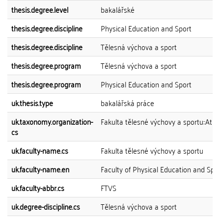
thesis.degree.level
bakalářské
thesis.degree.discipline
Physical Education and Sport
thesis.degree.discipline
Tělesná výchova a sport
thesis.degree.program
Tělesná výchova a sport
thesis.degree.program
Physical Education and Sport
uk.thesis.type
bakalářská práce
uk.taxonomy.organization-
Fakulta tělesné výchovy a sportu::Atlet
cs
uk.faculty-name.cs
Fakulta tělesné výchovy a sportu
uk.faculty-name.en
Faculty of Physical Education and Spo
uk.faculty-abbr.cs
FTVS
uk.degree-discipline.cs
Tělesná výchova a sport