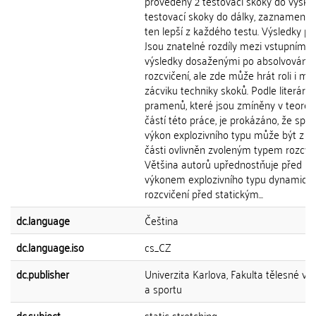
provedeny 2 testovací skoky do výšky 
testovací skoky do dálky, zaznamenán
ten lepší z každého testu. Výsledky pr
Jsou znatelné rozdíly mezi vstupními 
výsledky dosaženými po absolvování
rozcvičení, ale zde může hrát roli i mír
zácviku techniky skoků. Podle literární
pramenů, které jsou zmíněny v teoret
částí této práce, je prokázáno, že spor
výkon explozivního typu může být z v
části ovlivněn zvoleným typem rozcvič
Většina autorů upřednostňuje před
výkonem explozivního typu dynamick
rozcvičení před statickým...
dc.language
Čeština
dc.language.iso
cs_CZ
dc.publisher
Univerzita Karlova, Fakulta tělesné vý
a sportu
dc.subject
static stretching