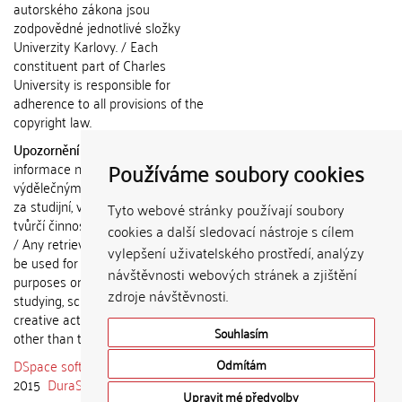
autorského zákona jsou
zodpovědné jednotlivé složky
Univerzity Karlovy. / Each
constituent part of Charles
University is responsible for
adherence to all provisions of the
copyright law.
Upozornění / Notice:
Získané
Používáme soubory cookies
informace nemohou být použity k
výdělečným účelům nebo vydávány
za studijní, vědeckou nebo jinou
Tyto webové stránky používají soubory
tvůrčí činnost jiné osoby než autora.
cookies a další sledovací nástroje s cílem
/ Any retrieved information shall not
vylepšení uživatelského prostředí, analýzy
be used for any commercial
návštěvnosti webových stránek a zjištění
purposes or claimed as results of
zdroje návštěvnosti.
studying, scientific or any other
creative activities of any person
Souhlasím
other than the author.
DSpace software
copyright © 2002-
Odmítám
2015
DuraSpace
Upravit mé předvolby