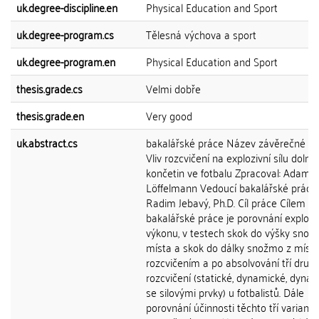
uk.degree-discipline.en
Physical Education and Sport
uk.degree-program.cs
Tělesná výchova a sport
uk.degree-program.en
Physical Education and Sport
thesis.grade.cs
Velmi dobře
thesis.grade.en
Very good
uk.abstract.cs
bakalářské práce Název závěrečné p
Vliv rozcvičení na explozivní sílu dolní
končetin ve fotbalu Zpracoval: Adam
Löffelmann Vedoucí bakalářské práce:
Radim Jebavý, Ph.D. Cíl práce Cílem té
bakalářské práce je porovnání explozi
výkonu, v testech skok do výšky snož
místa a skok do dálky snožmo z místa
rozcvičením a po absolvování tří druh
rozcvičení (statické, dynamické, dyna
se silovými prvky) u fotbalistů. Dále
porovnání účinnosti těchto tří variant