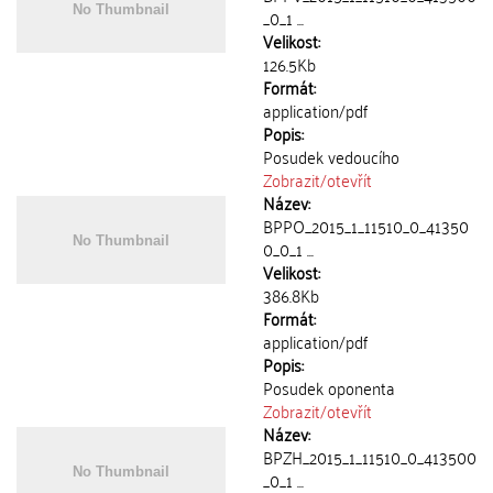
_0_1 ...
Velikost:
126.5Kb
Formát:
application/pdf
Popis:
Posudek vedoucího
Zobrazit/
otevřít
Název:
BPPO_2015_1_11510_0_41350
0_0_1 ...
Velikost:
386.8Kb
Formát:
application/pdf
Popis:
Posudek oponenta
Zobrazit/
otevřít
Název:
BPZH_2015_1_11510_0_413500
_0_1 ...