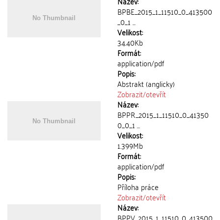
Název:
BPBE_2015_1_11510_0_413500
_0_1 ...
Velikost:
34.40Kb
Formát:
application/pdf
Popis:
Abstrakt (anglicky)
Zobrazit/
otevřít
Název:
BPPR_2015_1_11510_0_41350
0_0_1 ...
Velikost:
1.399Mb
Formát:
application/pdf
Popis:
Příloha práce
Zobrazit/
otevřít
Název:
BPPV_2015_1_11510_0_413500