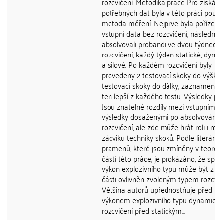
rozcvičení. Metodika práce Pro získání
potřebných dat byla v této práci použi
metoda měření. Nejprve byla pořízen
vstupní data bez rozcvičení, následně
absolvovali probandi ve dvou týdnech
rozcvičení, každý týden statické, dyn
a silové. Po každém rozcvičení byly
provedeny 2 testovací skoky do výšky 
testovací skoky do dálky, zaznamenán
ten lepší z každého testu. Výsledky pr
Jsou znatelné rozdíly mezi vstupními 
výsledky dosaženými po absolvování
rozcvičení, ale zde může hrát roli i mír
zácviku techniky skoků. Podle literární
pramenů, které jsou zmíněny v teoret
částí této práce, je prokázáno, že spor
výkon explozivního typu může být z v
části ovlivněn zvoleným typem rozcvič
Většina autorů upřednostňuje před
výkonem explozivního typu dynamick
rozcvičení před statickým...