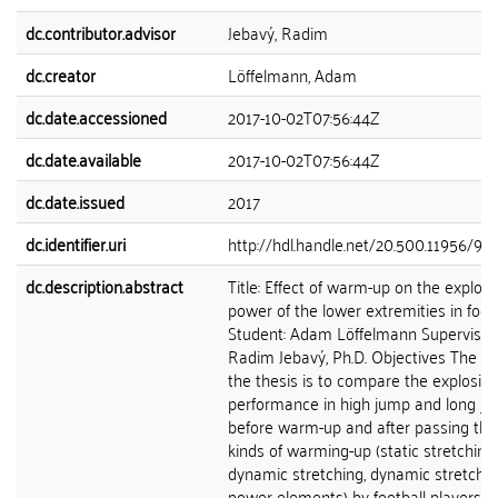
dc.contributor.advisor
Jebavý, Radim
dc.creator
Löffelmann, Adam
dc.date.accessioned
2017-10-02T07:56:44Z
dc.date.available
2017-10-02T07:56:44Z
dc.date.issued
2017
dc.identifier.uri
http://hdl.handle.net/20.500.11956/90
dc.description.abstract
Title: Effect of warm-up on the explosi
power of the lower extremities in foot
Student: Adam Löffelmann Supervisor:
Radim Jebavý, Ph.D. Objectives The ai
the thesis is to compare the explosive
performance in high jump and long j
before warm-up and after passing thr
kinds of warming-up (static stretching,
dynamic stretching, dynamic stretchin
power elements) by football players. 