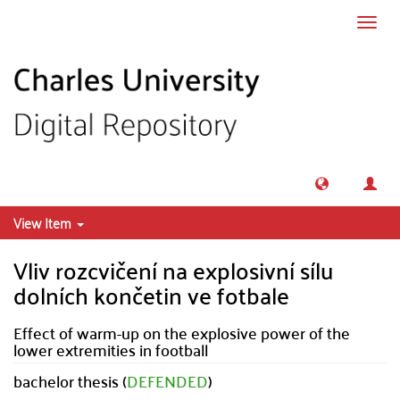
Skip to main content
Toggl
navig
View Item
Vliv rozcvičení na explosivní sílu
dolních končetin ve fotbale
Effect of warm-up on the explosive power of the
lower extremities in football
bachelor thesis (
DEFENDED
)