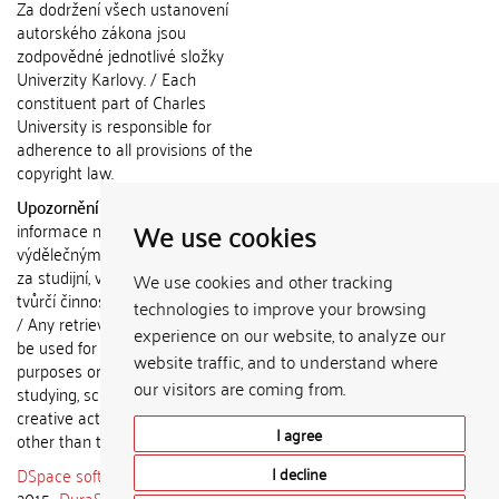
Za dodržení všech ustanovení
autorského zákona jsou
zodpovědné jednotlivé složky
Univerzity Karlovy. / Each
constituent part of Charles
University is responsible for
adherence to all provisions of the
copyright law.
Upozornění / Notice:
Získané
We use cookies
informace nemohou být použity k
výdělečným účelům nebo vydávány
za studijní, vědeckou nebo jinou
We use cookies and other tracking
tvůrčí činnost jiné osoby než autora.
technologies to improve your browsing
/ Any retrieved information shall not
experience on our website, to analyze our
be used for any commercial
website traffic, and to understand where
purposes or claimed as results of
our visitors are coming from.
studying, scientific or any other
creative activities of any person
I agree
other than the author.
DSpace software
copyright © 2002-
I decline
2015
DuraSpace