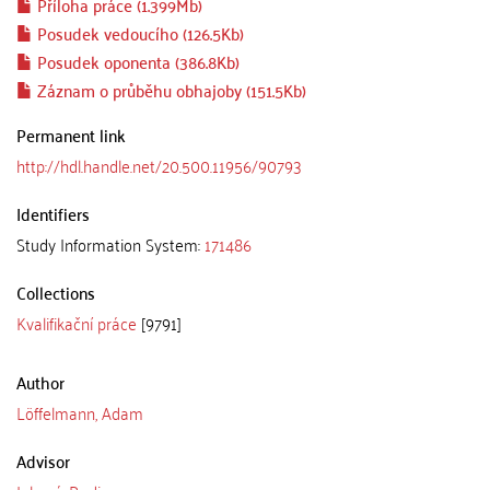
Příloha práce (1.399Mb)
Posudek vedoucího (126.5Kb)
Posudek oponenta (386.8Kb)
Záznam o průběhu obhajoby (151.5Kb)
Permanent link
http://hdl.handle.net/20.500.11956/90793
Identifiers
Study Information System:
171486
Collections
Kvalifikační práce
[9791]
Author
Löffelmann, Adam
Advisor