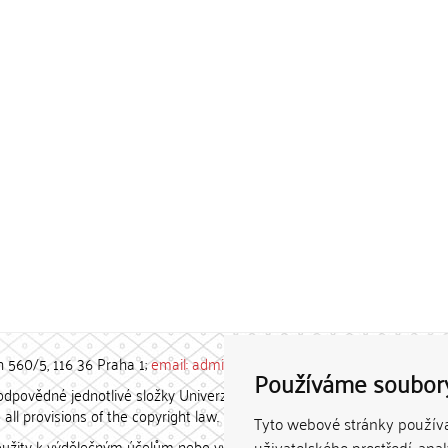
h 560/5, 116 36 Praha 1;
email: admin-repozitar [at] cuni.cz
Používáme soubor
povědné jednotlivé složky Univerzity Karlovy. / Each constituent
all provisions of the copyright law.
Tyto webové stránky používaj
užity k výdělečným účelům nebo vydávány za studijní, vědeckou
uživatelského prostředí, ana