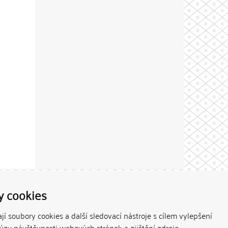
Theme by
y cookies
í soubory cookies a další sledovací nástroje s cílem vylepšení
lýzy návštěvnosti webových stránek a zjištění zdroje