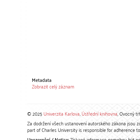
Metadata
Zobrazit celý záznam
© 2025
Univerzita Karlova
,
Ústřední knihovna
, Ovocný tr
Za dodržení všech ustanovení autorského zákona jsou zod
part of Charles University is responsible for adherence to 
Upozornění / Notice:
Získané informace nemohou být po