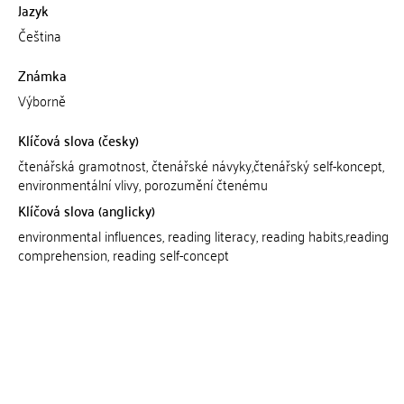
Jazyk
Čeština
Známka
Výborně
Klíčová slova (česky)
čtenářská gramotnost, čtenářské návyky,čtenářský self-koncept,
environmentální vlivy, porozumění čtenému
Klíčová slova (anglicky)
environmental influences, reading literacy, reading habits,reading
comprehension, reading self-concept