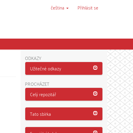
čeština
Přihlásit se
ODKAZY
Užitečné odkazy
PROCHÁZET
Celý repozitář
Tato sbírka