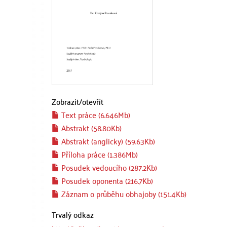
Zobrazit/
otevřít
Text práce (6.646Mb)
Abstrakt (58.80Kb)
Abstrakt (anglicky) (59.63Kb)
Příloha práce (1.386Mb)
Posudek vedoucího (287.2Kb)
Posudek oponenta (216.7Kb)
Záznam o průběhu obhajoby (151.4Kb)
Trvalý odkaz