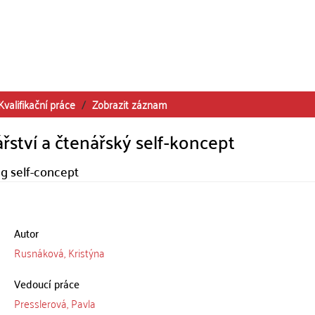
Kvalifikační práce
Zobrazit záznam
ství a čtenářský self-koncept
g self-concept
Autor
Rusnáková, Kristýna
Vedoucí práce
Presslerová, Pavla