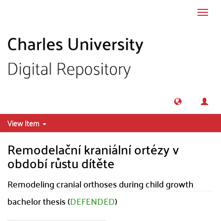
Skip to main content
Toggl
navig
View Item
Remodelační kraniální ortézy v
období růstu dítěte
Remodeling cranial orthoses during child growth
bachelor thesis (
DEFENDED
)