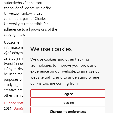
autorského zákona jsou
zodpovědné jednotlivé složky
Univerzity Karlovy. / Each
constituent part of Charles
University is responsible for
adherence to all provisions of the
copyright law.
Upozornění / Notice:
Získané
We use cookies
informace nemohou být použity k
výdělečným účelům nebo vydávány
za studijní, vědeckou nebo jinou
We use cookies and other tracking
tvůrčí činnost jiné osoby než autora.
technologies to improve your browsing
/ Any retrieved information shall not
experience on our website, to analyze our
be used for any commercial
website traffic, and to understand where
purposes or claimed as results of
our visitors are coming from.
studying, scientific or any other
creative activities of any person
I agree
other than the author.
DSpace software
copyright © 2002-
I decline
2015
DuraSpace
Change my preferences