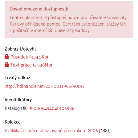
Důvod omezené dostupnosti:
Tento dokument je přístupný pouze pro uživatele Univerzity
Karlovy přihlášené pomocí Centrální autentizační služby UK
z počítačů v interní síti Univerzity Karlovy.
Zobrazit/
otevřít
Posudek (434.5Kb)
Text práce (3.538Mb)
Trvalý odkaz
http://hdl.handle.net/20.500.11956/90191
Identifikátory
Katalog UK:
990006494040106986
Kolekce
Kvalifikační práce obhajované před rokem 2006
[2881]