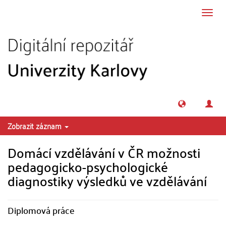
Přeskočit na obsah
Přepn
navig
Zobrazit záznam
Domácí vzdělávání v ČR možnosti
pedagogicko-psychologické
diagnostiky výsledků ve vzdělávání
Diplomová práce