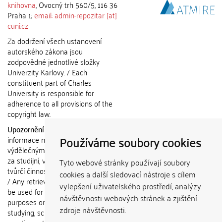
knihovna
, Ovocný trh 560/5, 116 36
Praha 1;
email: admin-repozitar [at]
cuni.cz
Za dodržení všech ustanovení
autorského zákona jsou
zodpovědné jednotlivé složky
Univerzity Karlovy. / Each
constituent part of Charles
University is responsible for
adherence to all provisions of the
copyright law.
Upozornění / Notice:
Získané
Používáme soubory cookies
informace nemohou být použity k
výdělečným účelům nebo vydávány
za studijní, vědeckou nebo jinou
Tyto webové stránky používají soubory
tvůrčí činnost jiné osoby než autora.
cookies a další sledovací nástroje s cílem
/ Any retrieved information shall not
vylepšení uživatelského prostředí, analýzy
be used for any commercial
návštěvnosti webových stránek a zjištění
purposes or claimed as results of
zdroje návštěvnosti.
studying, scientific or any other