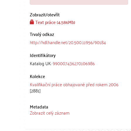
Zobrazit/
otevřít
Text práce (4.586Mb)
Trvalý odkaz
http://hdl.handle.net/20.500.11956/90184
Identifikátory
Katalog UK:
990007436270106986
Kolekce
Kvalifikační práce obhajované před rokem 2006
[2881]
Metadata
Zobrazit celý záznam