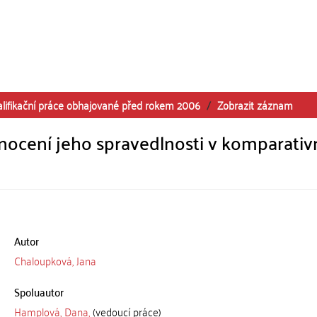
alifikační práce obhajované před rokem 2006
Zobrazit záznam
ocení jeho spravedlnosti v komparativ
Autor
Chaloupková, Jana
Spoluautor
Hamplová, Dana,
(vedoucí práce)