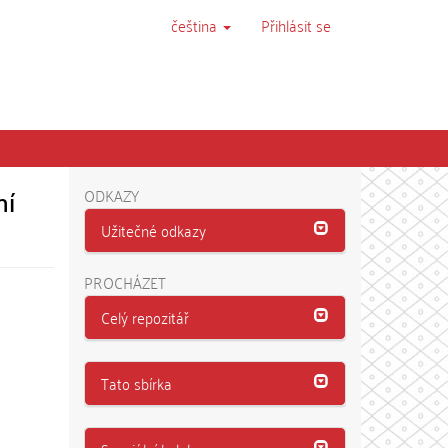
čeština
Přihlásit se
ní
ODKAZY
Užitečné odkazy
PROCHÁZET
Celý repozitář
Tato sbírka