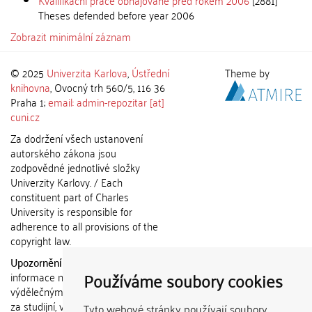
Kvalifikační práce obhajované před rokem 2006
[2881]
Theses defended before year 2006
Zobrazit minimální záznam
© 2025
Univerzita Karlova
,
Ústřední
Theme by
knihovna
, Ovocný trh 560/5, 116 36
Praha 1;
email: admin-repozitar [at]
cuni.cz
Za dodržení všech ustanovení
autorského zákona jsou
zodpovědné jednotlivé složky
Univerzity Karlovy. / Each
constituent part of Charles
University is responsible for
adherence to all provisions of the
copyright law.
Upozornění / Notice:
Získané
Používáme soubory cookies
informace nemohou být použity k
výdělečným účelům nebo vydávány
za studijní, vědeckou nebo jinou
Tyto webové stránky používají soubory