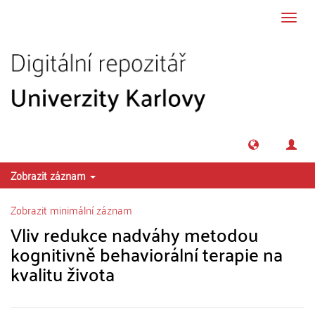
Přeskočit na obsah
Přepn
navig
Zobrazit záznam
Zobrazit minimální záznam
Vliv redukce nadváhy metodou
kognitivně behaviorální terapie na
kvalitu života