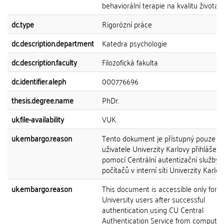
behaviorální terapie na kvalitu života
dc.type
Rigorózní práce
dc.description.department
Katedra psychologie
dc.description.faculty
Filozofická fakulta
dc.identifier.aleph
000776696
thesis.degree.name
PhDr.
uk.file-availability
VUK
uk.embargo.reason
Tento dokument je přístupný pouze p
uživatele Univerzity Karlovy přihlášen
pomocí Centrální autentizační služby 
počítačů v interní síti Univerzity Karlov
uk.embargo.reason
This document is accessible only for C
University users after successful
authentication using CU Central
Authentication Service from computer