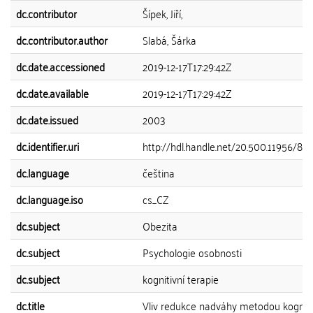
dc.contributor
Šípek, Jiří,
dc.contributor.author
Slabá, Šárka
dc.date.accessioned
2019-12-17T17:29:42Z
dc.date.available
2019-12-17T17:29:42Z
dc.date.issued
2003
dc.identifier.uri
http://hdl.handle.net/20.500.11956/89
dc.language
čeština
dc.language.iso
cs_CZ
dc.subject
Obezita
dc.subject
Psychologie osobnosti
dc.subject
kognitivní terapie
dc.title
Vliv redukce nadváhy metodou kognit