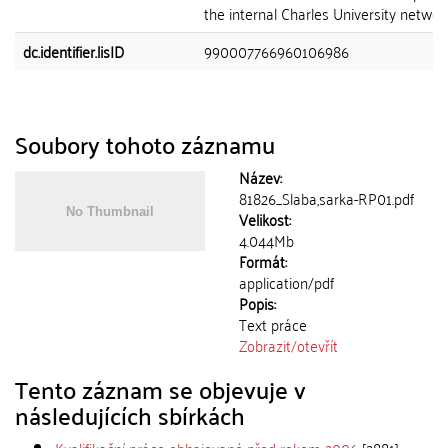
the internal Charles University network
dc.identifier.lisID
990007766960106986
Soubory tohoto záznamu
Název:
81826_Slaba,sarka-RP01.pdf
Velikost:
4.044Mb
Formát:
application/pdf
Popis:
Text práce
Zobrazit/
otevřít
Tento záznam se objevuje v
následujících sbírkách