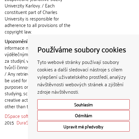
Univerzity Karlovy. / Each
constituent part of Charles
University is responsible for
adherence to all provisions of the
copyright law.
Upozornění / Notice:
Získané
Používáme soubory cookies
informace nemohou být použity k
výdělečným účelům nebo vydávány
za studijní, vědeckou nebo jinou
Tyto webové stránky používají soubory
tvůrčí činnost jiné osoby než autora.
cookies a další sledovací nástroje s cílem
/ Any retrieved information shall not
vylepšení uživatelského prostředí, analýzy
be used for any commercial
návštěvnosti webových stránek a zjištění
purposes or claimed as results of
zdroje návštěvnosti.
studying, scientific or any other
creative activities of any person
Souhlasím
other than the author.
DSpace software
copyright © 2002-
Odmítám
2015
DuraSpace
Upravit mé předvolby