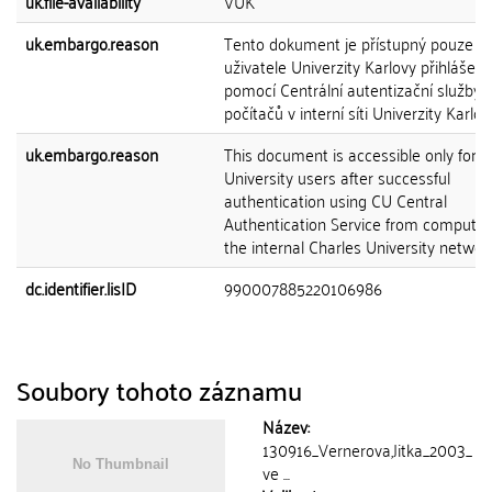
uk.file-availability
VUK
uk.embargo.reason
Tento dokument je přístupný pouze p
uživatele Univerzity Karlovy přihlášen
pomocí Centrální autentizační služby 
počítačů v interní síti Univerzity Karlov
uk.embargo.reason
This document is accessible only for C
University users after successful
authentication using CU Central
Authentication Service from computer
the internal Charles University network
dc.identifier.lisID
990007885220106986
Soubory tohoto záznamu
Název:
130916_Vernerova,Jitka_2003_
ve ...