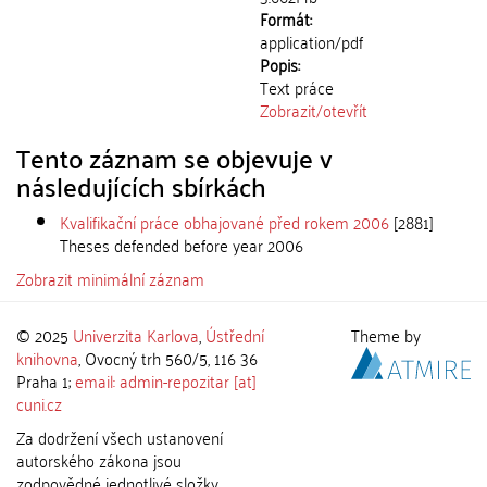
Formát:
application/pdf
Popis:
Text práce
Zobrazit/
otevřít
Tento záznam se objevuje v
následujících sbírkách
Kvalifikační práce obhajované před rokem 2006
[2881]
Theses defended before year 2006
Zobrazit minimální záznam
© 2025
Univerzita Karlova
,
Ústřední
Theme by
knihovna
, Ovocný trh 560/5, 116 36
Praha 1;
email: admin-repozitar [at]
cuni.cz
Za dodržení všech ustanovení
autorského zákona jsou
zodpovědné jednotlivé složky