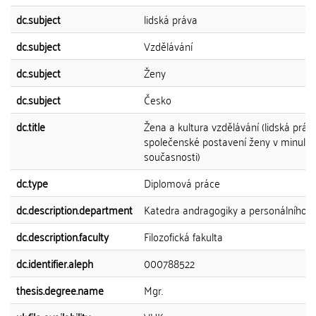
dc.subject
lidská práva
dc.subject
Vzdělávání
dc.subject
Ženy
dc.subject
Česko
dc.title
Žena a kultura vzdělávání (lidská práv
společenské postavení ženy v minulos
současnosti)
dc.type
Diplomová práce
dc.description.department
Katedra andragogiky a personálního ří
dc.description.faculty
Filozofická fakulta
dc.identifier.aleph
000788522
thesis.degree.name
Mgr.