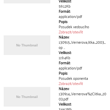
Velikost:
59.12Kb
Formát:
application/pdf
Popis:
Posudek vedoucího
Zobrazit/
otevřít
Název:
130915_Vernerova,Jitka_2003_
op ...
Velikost:
119.4Kb
Formát:
application/pdf
Popis:
Posudek oponenta
Zobrazit/
otevřít
Název:
130914_Vernerova%2CJitka_20
03.pdf
Velikost:
3.662Mb