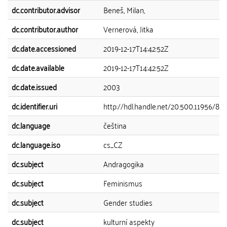
dc.contributor.advisor
Beneš, Milan,
dc.contributor.author
Vernerová, Jitka
dc.date.accessioned
2019-12-17T14:42:52Z
dc.date.available
2019-12-17T14:42:52Z
dc.date.issued
2003
dc.identifier.uri
http://hdl.handle.net/20.500.11956/89
dc.language
čeština
dc.language.iso
cs_CZ
dc.subject
Andragogika
dc.subject
Feminismus
dc.subject
Gender studies
dc.subject
kulturní aspekty