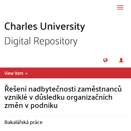
Skip to main content
Toggl
navig
View Item
Řešení nadbytečnosti zaměstnanců
vzniklé v důsledku organizačních
změn v podniku
Bakalářská práce