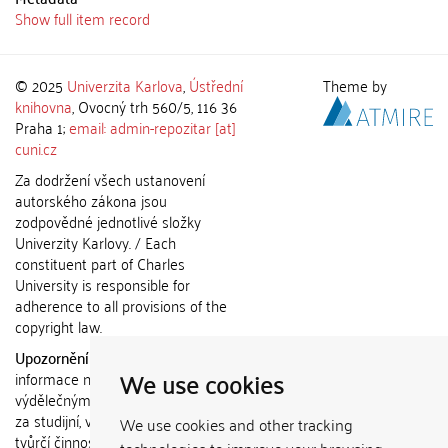
Show full item record
© 2025
Univerzita Karlova
,
Ústřední
Theme by
knihovna
, Ovocný trh 560/5, 116 36
Praha 1;
email: admin-repozitar [at]
cuni.cz
Za dodržení všech ustanovení
autorského zákona jsou
zodpovědné jednotlivé složky
Univerzity Karlovy. / Each
constituent part of Charles
University is responsible for
adherence to all provisions of the
copyright law.
Upozornění / Notice:
Získané
We use cookies
informace nemohou být použity k
výdělečným účelům nebo vydávány
za studijní, vědeckou nebo jinou
We use cookies and other tracking
tvůrčí činnost jiné osoby než autora.