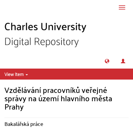
Skip to main content
Toggl
navig
View Item
Vzdělávání pracovníků veřejné
správy na území hlavního města
Prahy
Bakalářská práce