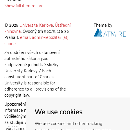
Show full item record
© 2025
Univerzita Karlova
,
Ústřední
Theme by
knihovna
, Ovocný trh 560/5, 116 36
Praha 1;
email: admin-repozitar [at]
cuni.cz
Za dodržení všech ustanovení
autorského zákona jsou
zodpovědné jednotlivé složky
Univerzity Karlovy. / Each
constituent part of Charles
University is responsible for
adherence to all provisions of the
copyright law.
Upozornění / Notice:
Získané
We use cookies
informace nemohou být použity k
výdělečným účelům nebo vydávány
za studijní, vědeckou nebo jinou
We use cookies and other tracking
tvůrčí činnost jiné osoby než autora.