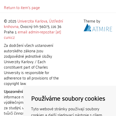
Return to item's page
© 2025
Univerzita Karlova
,
Ústřední
Theme by
knihovna
, Ovocný trh 560/5, 116 36
Praha 1;
email: admin-repozitar [at]
cuni.cz
Za dodržení všech ustanovení
autorského zákona jsou
zodpovědné jednotlivé složky
Univerzity Karlovy. / Each
constituent part of Charles
University is responsible for
adherence to all provisions of the
copyright law.
Upozornění / Notice:
Získané
Používáme soubory cookies
informace nemohou být použity k
výdělečným účelům nebo vydávány
za studijní, vědeckou nebo jinou
Tyto webové stránky používají soubory
tvůrčí činnost jiné osoby než autora.
cookies a další sledovací nástroje s cílem