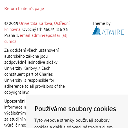
Return to item's page
© 2025
Univerzita Karlova
,
Ústřední
Theme by
knihovna
, Ovocný trh 560/5, 116 36
Praha 1;
email: admin-repozitar [at]
cuni.cz
Za dodržení všech ustanovení
autorského zákona jsou
zodpovědné jednotlivé složky
Univerzity Karlovy. / Each
constituent part of Charles
University is responsible for
adherence to all provisions of the
copyright law.
Upozornění / Notice:
Získané
Používáme soubory cookies
informace nemohou být použity k
výdělečným účelům nebo vydávány
za studijní, vědeckou nebo jinou
Tyto webové stránky používají soubory
tvůrčí činnost jiné osoby než autora.
cookies a další sledovací nástroje s cílem