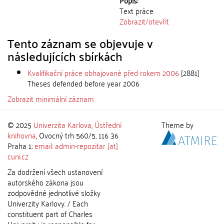
Popis:
Text práce
Zobrazit/
otevřít
Tento záznam se objevuje v
následujících sbírkách
Kvalifikační práce obhajované před rokem 2006
[2881]
Theses defended before year 2006
Zobrazit minimální záznam
© 2025
Univerzita Karlova
,
Ústřední
Theme by
knihovna
, Ovocný trh 560/5, 116 36
Praha 1;
email: admin-repozitar [at]
cuni.cz
Za dodržení všech ustanovení
autorského zákona jsou
zodpovědné jednotlivé složky
Univerzity Karlovy. / Each
constituent part of Charles