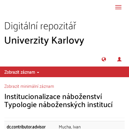
Přeskočit na obsah
Přepn
navig
Zobrazit záznam
Zobrazit minimální záznam
Institucionalizace náboženství
Typologie náboženských institucí
dc.contributor.advisor
Mucha, Ivan