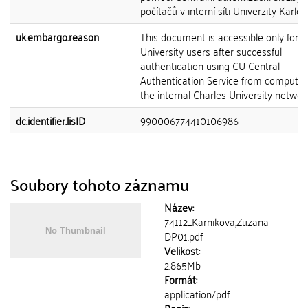
počítačů v interní síti Univerzity Karlov
uk.embargo.reason
This document is accessible only for C
University users after successful
authentication using CU Central
Authentication Service from computer
the internal Charles University network
dc.identifier.lisID
990006774410106986
Soubory tohoto záznamu
Název:
74112_Karnikova,Zuzana-
DP01.pdf
Velikost:
2.865Mb
Formát:
application/pdf