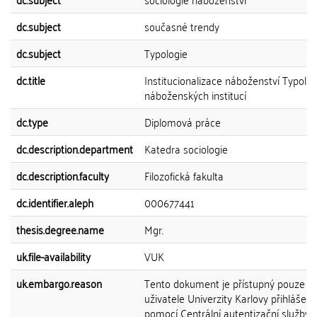
dc.subject
současné trendy
dc.subject
Typologie
dc.title
Institucionalizace náboženství Typolog
náboženských institucí
dc.type
Diplomová práce
dc.description.department
Katedra sociologie
dc.description.faculty
Filozofická fakulta
dc.identifier.aleph
000677441
thesis.degree.name
Mgr.
uk.file-availability
VUK
uk.embargo.reason
Tento dokument je přístupný pouze p
uživatele Univerzity Karlovy přihlášen
pomocí Centrální autentizační služby 