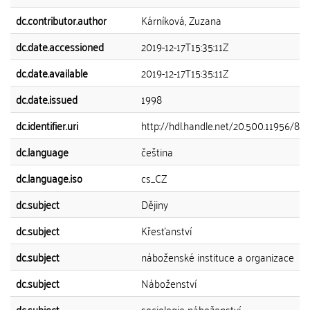
dc.contributor.author
Kárníková, Zuzana
dc.date.accessioned
2019-12-17T15:35:11Z
dc.date.available
2019-12-17T15:35:11Z
dc.date.issued
1998
dc.identifier.uri
http://hdl.handle.net/20.500.11956/89
dc.language
čeština
dc.language.iso
cs_CZ
dc.subject
Dějiny
dc.subject
Křesťanství
dc.subject
náboženské instituce a organizace
dc.subject
Náboženství
dc.subject
sociologie náboženství