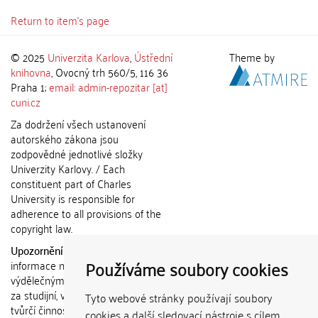
Return to item's page
© 2025
Univerzita Karlova
,
Ústřední
Theme by
knihovna
, Ovocný trh 560/5, 116 36
Praha 1;
email: admin-repozitar [at]
cuni.cz
Za dodržení všech ustanovení
autorského zákona jsou
zodpovědné jednotlivé složky
Univerzity Karlovy. / Each
constituent part of Charles
University is responsible for
adherence to all provisions of the
copyright law.
Upozornění / Notice:
Získané
Používáme soubory cookies
informace nemohou být použity k
výdělečným účelům nebo vydávány
za studijní, vědeckou nebo jinou
Tyto webové stránky používají soubory
tvůrčí činnost jiné osoby než autora.
cookies a další sledovací nástroje s cílem