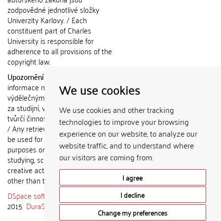
zodpovědné jednotlivé složky
Univerzity Karlovy. / Each
constituent part of Charles
University is responsible for
adherence to all provisions of the
copyright law.
Upozornění / Notice:
Získané
We use cookies
informace nemohou být použity k
výdělečným účelům nebo vydávány
za studijní, vědeckou nebo jinou
We use cookies and other tracking
tvůrčí činnost jiné osoby než autora.
technologies to improve your browsing
/ Any retrieved information shall not
experience on our website, to analyze our
be used for any commercial
website traffic, and to understand where
purposes or claimed as results of
our visitors are coming from.
studying, scientific or any other
creative activities of any person
I agree
other than the author.
DSpace software
copyright © 2002-
I decline
2015
DuraSpace
Change my preferences