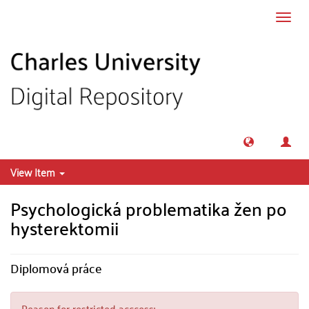
Skip to main content
Toggl
navig
View Item
Psychologická problematika žen po
hysterektomii
Diplomová práce
Reason for restricted acccess: