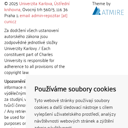
© 2025
Univerzita Karlova
,
Ústřední
Theme by
knihovna
, Ovocný trh 560/5, 116 36
Praha 1;
email: admin-repozitar [at]
cuni.cz
Za dodržení všech ustanovení
autorského zákona jsou
zodpovědné jednotlivé složky
Univerzity Karlovy. / Each
constituent part of Charles
University is responsible for
adherence to all provisions of the
copyright law.
Upozornění / Notice:
Získané
Používáme soubory cookies
informace nemohou být použity k
výdělečným účelům nebo vydávány
za studijní, vědeckou nebo jinou
Tyto webové stránky používají soubory
tvůrčí činnost jiné osoby než autora.
cookies a další sledovací nástroje s cílem
/ Any retrieved information shall not
vylepšení uživatelského prostředí, analýzy
be used for any commercial
návštěvnosti webových stránek a zjištění
purposes or claimed as results of
zdroje návštěvnosti.