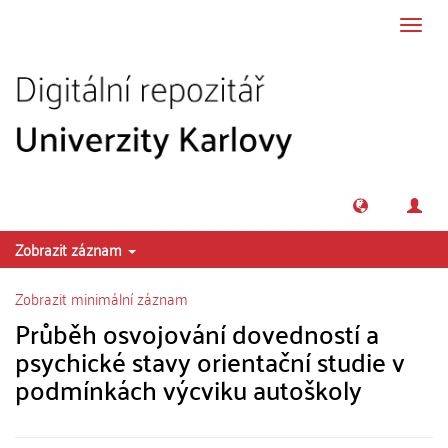
Přeskočit na obsah
Přepn
navig
Zobrazit záznam
Zobrazit minimální záznam
Průběh osvojování dovedností a
psychické stavy orientační studie v
podmínkách výcviku autoškoly