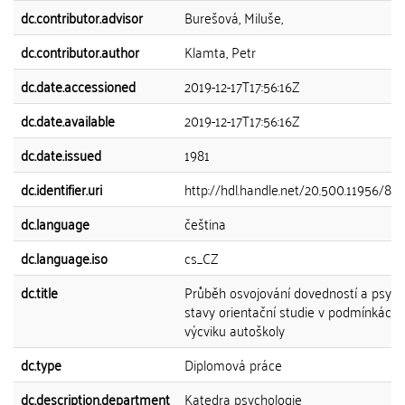
dc.contributor.advisor
Burešová, Miluše,
dc.contributor.author
Klamta, Petr
dc.date.accessioned
2019-12-17T17:56:16Z
dc.date.available
2019-12-17T17:56:16Z
dc.date.issued
1981
dc.identifier.uri
http://hdl.handle.net/20.500.11956/88
dc.language
čeština
dc.language.iso
cs_CZ
dc.title
Průběh osvojování dovedností a psych
stavy orientační studie v podmínkách
výcviku autoškoly
dc.type
Diplomová práce
dc.description.department
Katedra psychologie