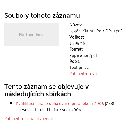
Soubory tohoto záznamu
Název:
67484_Klamta,Petr-DP01.pdf
Velikost:
6.595Mb
Formát:
application/pdf
Popis:
Text práce
Zobrazit/
otevřít
Tento záznam se objevuje v
následujících sbírkách
Kvalifikační práce obhajované před rokem 2006
[2881]
Theses defended before year 2006
Zobrazit minimální záznam