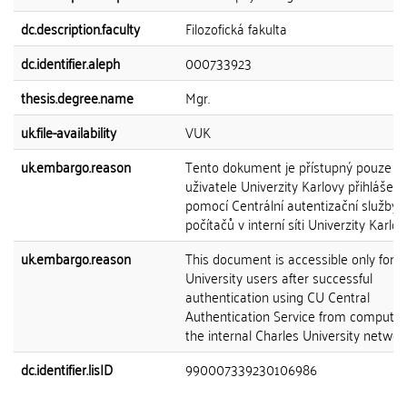
dc.description.faculty
Filozofická fakulta
dc.identifier.aleph
000733923
thesis.degree.name
Mgr.
uk.file-availability
VUK
uk.embargo.reason
Tento dokument je přístupný pouze p
uživatele Univerzity Karlovy přihlášen
pomocí Centrální autentizační služby 
počítačů v interní síti Univerzity Karlov
uk.embargo.reason
This document is accessible only for C
University users after successful
authentication using CU Central
Authentication Service from computer
the internal Charles University network
dc.identifier.lisID
990007339230106986