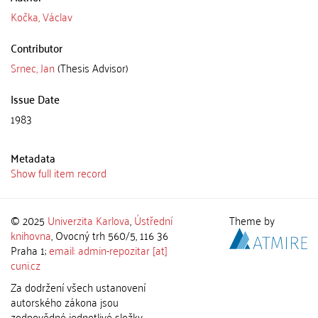
Kočka, Václav
Contributor
Srnec, Jan
(Thesis Advisor)
Issue Date
1983
Metadata
Show full item record
© 2025
Univerzita Karlova
,
Ústřední
Theme by
knihovna
, Ovocný trh 560/5, 116 36
Praha 1;
email: admin-repozitar [at]
cuni.cz
Za dodržení všech ustanovení
autorského zákona jsou
zodpovědné jednotlivé složky