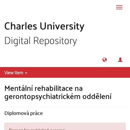
Skip to main content
Toggl
navig
View Item
Mentální rehabilitace na
gerontopsychiatrickém oddělení
Diplomová práce
Reason for restricted acccess: