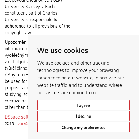
Univerzity Karlovy. / Each
constituent part of Charles
University is responsible for
adherence to all provisions of the
copyright law.
Upozornění / Notice:
Získané
We use cookies
informace nemohou být použity k
výdělečným účelům nebo vydávány
za studijní, vědeckou nebo jinou
We use cookies and other tracking
tvůrčí činnost jiné osoby než autora.
technologies to improve your browsing
/ Any retrieved information shall not
experience on our website, to analyze our
be used for any commercial
website traffic, and to understand where
purposes or claimed as results of
our visitors are coming from.
studying, scientific or any other
creative activities of any person
I agree
other than the author.
DSpace software
copyright © 2002-
I decline
2015
DuraSpace
Change my preferences