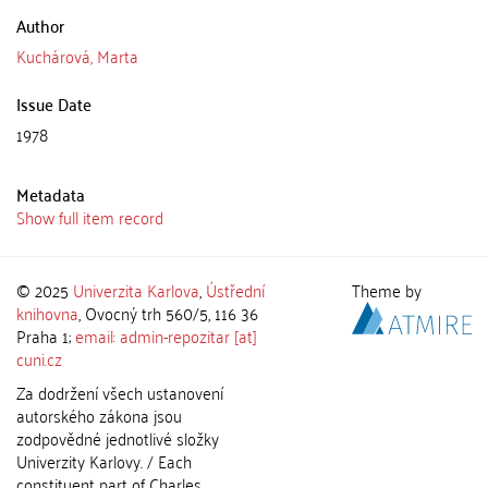
Author
Kuchárová, Marta
Issue Date
1978
Metadata
Show full item record
© 2025
Univerzita Karlova
,
Ústřední
Theme by
knihovna
, Ovocný trh 560/5, 116 36
Praha 1;
email: admin-repozitar [at]
cuni.cz
Za dodržení všech ustanovení
autorského zákona jsou
zodpovědné jednotlivé složky
Univerzity Karlovy. / Each
constituent part of Charles