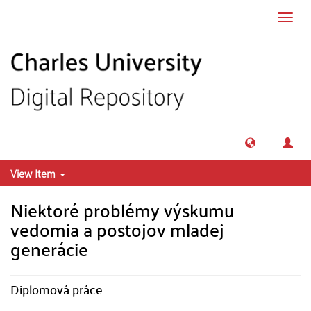
Skip to main content
Toggl
navig
View Item
Niektoré problémy výskumu
vedomia a postojov mladej
generácie
Diplomová práce