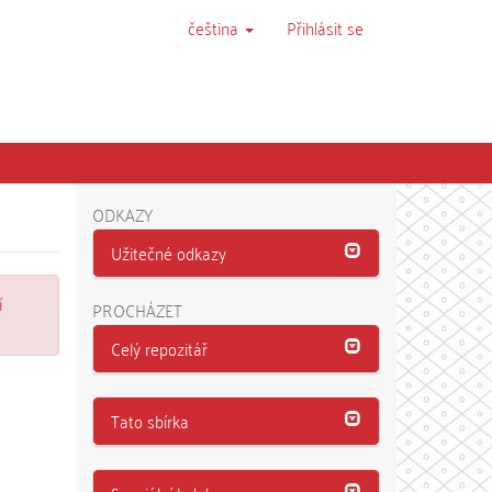
čeština
Přihlásit se
ODKAZY
Užitečné odkazy
í
PROCHÁZET
Celý repozitář
Tato sbírka