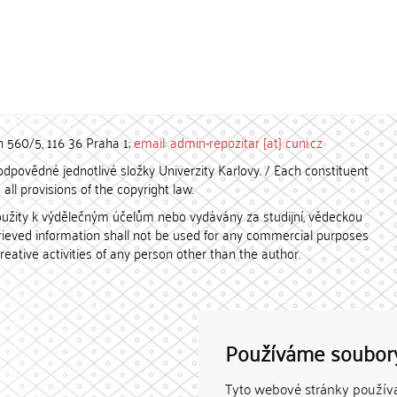
h 560/5, 116 36 Praha 1;
email: admin-repozitar [at] cuni.cz
povědné jednotlivé složky Univerzity Karlovy. / Each constituent
all provisions of the copyright law.
užity k výdělečným účelům nebo vydávány za studijní, vědeckou
etrieved information shall not be used for any commercial purposes
creative activities of any person other than the author.
Používáme soubor
Tyto webové stránky používaj