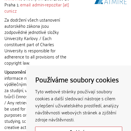
Praha 1;
email: admin-repozitar [at]
cuni.cz
Za dodržení všech ustanovení
autorského zákona jsou
zodpovědné jednotlivé složky
Univerzity Karlovy. / Each
constituent part of Charles
University is responsible for
adherence to all provisions of the
copyright law.
Upozornění / Notice:
Získané
Používáme soubory cookies
informace nemohou být použity k
výdělečným účelům nebo vydávány
za studijní, vědeckou nebo jinou
Tyto webové stránky používají soubory
tvůrčí činnost jiné osoby než autora.
cookies a další sledovací nástroje s cílem
/ Any retrieved information shall not
vylepšení uživatelského prostředí, analýzy
be used for any commercial
návštěvnosti webových stránek a zjištění
purposes or claimed as results of
zdroje návštěvnosti.
studying, scientific or any other
creative activities of any person