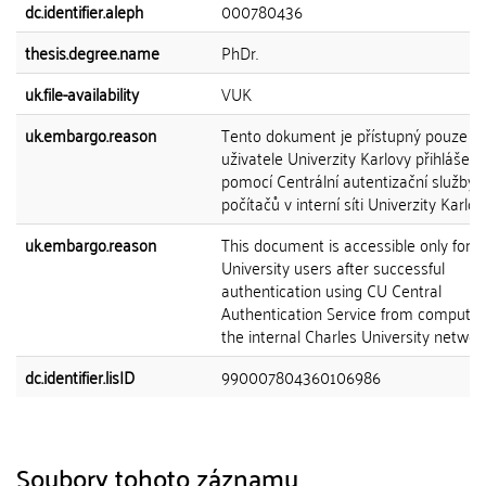
dc.identifier.aleph
000780436
thesis.degree.name
PhDr.
uk.file-availability
VUK
uk.embargo.reason
Tento dokument je přístupný pouze p
uživatele Univerzity Karlovy přihlášen
pomocí Centrální autentizační služby 
počítačů v interní síti Univerzity Karlov
uk.embargo.reason
This document is accessible only for C
University users after successful
authentication using CU Central
Authentication Service from computer
the internal Charles University network
dc.identifier.lisID
990007804360106986
Soubory tohoto záznamu