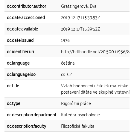
dc.contributor.author
Gratzingerová, Eva
dc.date.accessioned
2019-12-17T15:39:53Z
dc.date.available
2019-12-17T15:39:53Z
dc.date.issued
1976
dc.identifier.uri
http://hdl.handle.net/20.500.11956/88
dc.language
čeština
dc.language.iso
cs_CZ
dc.title
Vztah hodnocení učitelek mateřské šk
postavení dítěte ve skupině vrstevníků
dc.type
Rigorózní práce
dc.description.department
Katedra psychologie
dc.description.faculty
Filozofická fakulta