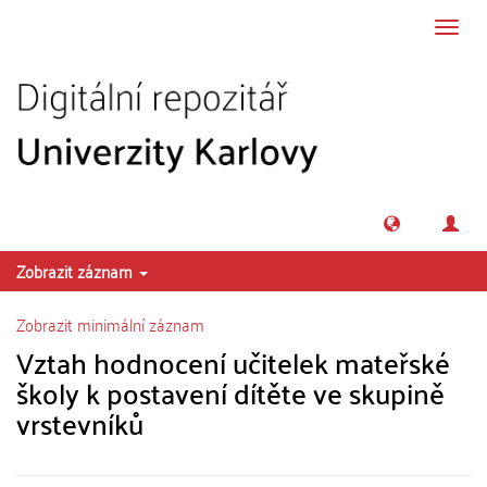
Přeskočit na obsah
Přepn
navig
Zobrazit záznam
Zobrazit minimální záznam
Vztah hodnocení učitelek mateřské
školy k postavení dítěte ve skupině
vrstevníků