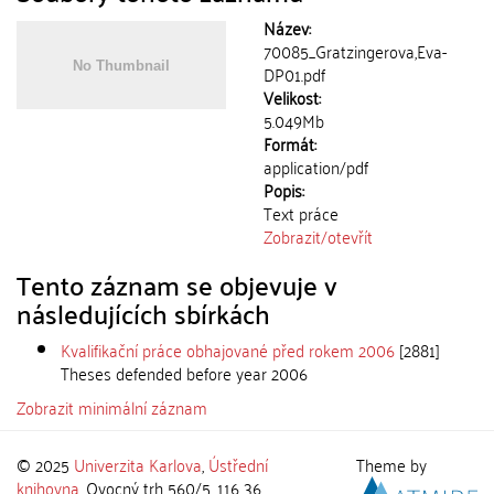
Název:
70085_Gratzingerova,Eva-
DP01.pdf
Velikost:
5.049Mb
Formát:
application/pdf
Popis:
Text práce
Zobrazit/
otevřít
Tento záznam se objevuje v
následujících sbírkách
Kvalifikační práce obhajované před rokem 2006
[2881]
Theses defended before year 2006
Zobrazit minimální záznam
© 2025
Univerzita Karlova
,
Ústřední
Theme by
knihovna
, Ovocný trh 560/5, 116 36