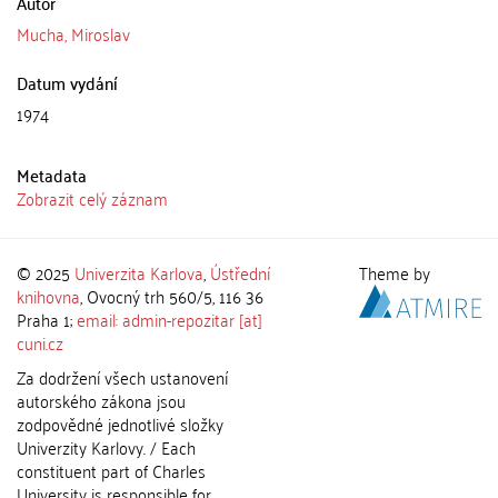
Autor
Mucha, Miroslav
Datum vydání
1974
Metadata
Zobrazit celý záznam
© 2025
Univerzita Karlova
,
Ústřední
Theme by
knihovna
, Ovocný trh 560/5, 116 36
Praha 1;
email: admin-repozitar [at]
cuni.cz
Za dodržení všech ustanovení
autorského zákona jsou
zodpovědné jednotlivé složky
Univerzity Karlovy. / Each
constituent part of Charles
University is responsible for