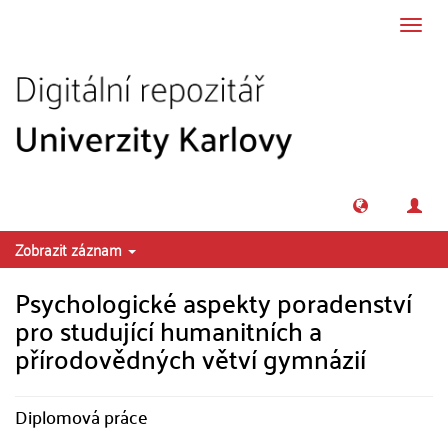
Přeskočit na obsah
Přepn
navig
Zobrazit záznam
Psychologické aspekty poradenství
pro studující humanitních a
přírodovědných větví gymnázií
Diplomová práce