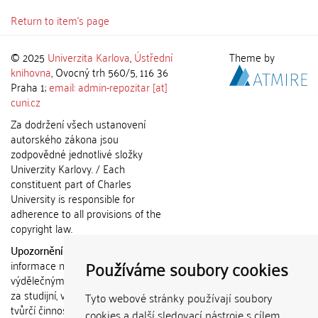
Return to item's page
© 2025
Univerzita Karlova
,
Ústřední
Theme by
knihovna
, Ovocný trh 560/5, 116 36
Praha 1;
email: admin-repozitar [at]
cuni.cz
Za dodržení všech ustanovení
autorského zákona jsou
zodpovědné jednotlivé složky
Univerzity Karlovy. / Each
constituent part of Charles
University is responsible for
adherence to all provisions of the
copyright law.
Upozornění / Notice:
Získané
Používáme soubory cookies
informace nemohou být použity k
výdělečným účelům nebo vydávány
za studijní, vědeckou nebo jinou
Tyto webové stránky používají soubory
tvůrčí činnost jiné osoby než autora.
cookies a další sledovací nástroje s cílem