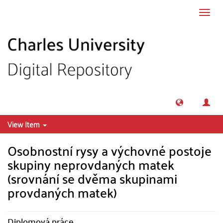
Skip to main content
Toggl
navig
View Item
Osobnostní rysy a výchovné postoje
skupiny neprovdaných matek
(srovnání se dvěma skupinami
provdaných matek)
Diplomová práce