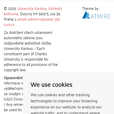
© 2025
Univerzita Karlova
,
Ústřední
Theme by
knihovna
, Ovocný trh 560/5, 116 36
Praha 1;
email: admin-repozitar [at]
cuni.cz
Za dodržení všech ustanovení
autorského zákona jsou
zodpovědné jednotlivé složky
Univerzity Karlovy. / Each
constituent part of Charles
University is responsible for
adherence to all provisions of the
copyright law.
Upozornění / Notice:
Získané
We use cookies
informace nemohou být použity k
výdělečným účelům nebo vydávány
za studijní, vědeckou nebo jinou
We use cookies and other tracking
tvůrčí činnost jiné osoby než autora.
technologies to improve your browsing
/ Any retrieved information shall not
experience on our website, to analyze our
be used for any commercial
website traffic, and to understand where