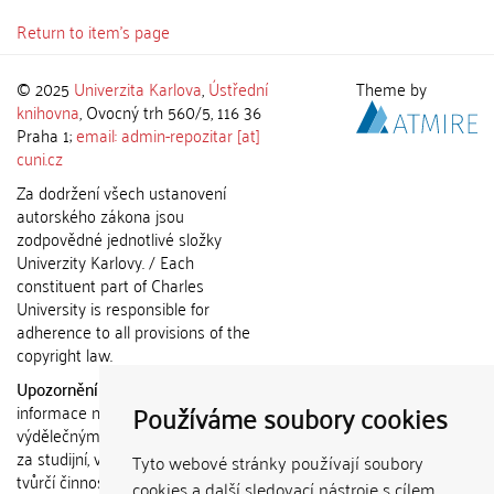
Return to item's page
© 2025
Univerzita Karlova
,
Ústřední
Theme by
knihovna
, Ovocný trh 560/5, 116 36
Praha 1;
email: admin-repozitar [at]
cuni.cz
Za dodržení všech ustanovení
autorského zákona jsou
zodpovědné jednotlivé složky
Univerzity Karlovy. / Each
constituent part of Charles
University is responsible for
adherence to all provisions of the
copyright law.
Upozornění / Notice:
Získané
Používáme soubory cookies
informace nemohou být použity k
výdělečným účelům nebo vydávány
za studijní, vědeckou nebo jinou
Tyto webové stránky používají soubory
tvůrčí činnost jiné osoby než autora.
cookies a další sledovací nástroje s cílem