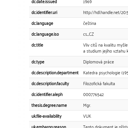
dc.date.issued
1969
dc.identifier.uri
http://hdl.handle.net/20
dc.language
čeština
dc.language.iso
cs_CZ
dc.title
Vliv citů na kvalitu myšl
a studium jejího vztahu
dc.type
Diplomová práce
dc.description.department
Katedra psychologie (19
dc.description.faculty
Filozofická fakulta
dc.identifier.aleph
000776542
thesis.degree.name
Mgr.
uk.file-availability
VUK
uk.embargo.reason
Tento dokument je příst