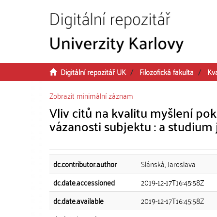
Přeskočit na obsah
Digitální repozitář UK
Filozofická fakulta
Kv
Zobrazit minimální záznam
Vliv citů na kvalitu myšlení po
vázanosti subjektu : a studium
dc.contributor.author
Slánská, Jaroslava
dc.date.accessioned
2019-12-17T16:45:58Z
dc.date.available
2019-12-17T16:45:58Z