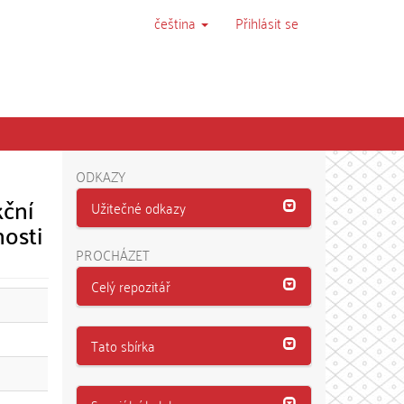
čeština
Přihlásit se
ODKAZY
kční
Užitečné odkazy
nosti
PROCHÁZET
Celý repozitář
Tato sbírka