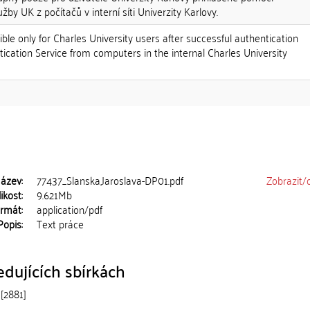
užby UK z počítačů v interní síti Univerzity Karlovy.
ble only for Charles University users after successful authentication
ication Service from computers in the internal Charles University
ázev:
77437_Slanska,Jaroslava-DP01.pdf
Zobrazit/
ikost:
9.621Mb
rmát:
application/pdf
Popis:
Text práce
dujících sbírkách
[2881]