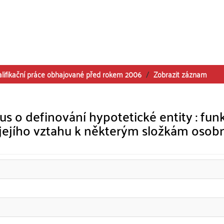
alifikační práce obhajované před rokem 2006
Zobrazit záznam
kus o definování hypotetické entity : fun
 jejího vztahu k některým složkám osob