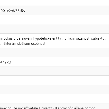
.500.11956/88185
ení pokus o definování hypotetické entity : funkční vázanosti subjektu :
 k některým složkám osobnosti
51-1975)
upný pouze pro uživatele Univerzity Karlovy přihlášené pomocí