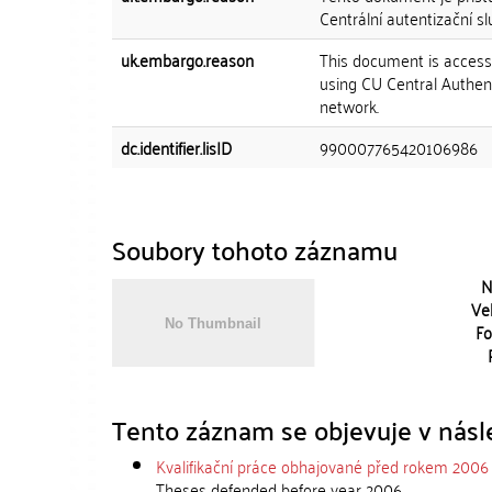
Centrální autentizační sl
uk.embargo.reason
This document is accessi
using CU Central Authent
network.
dc.identifier.lisID
990007765420106986
Soubory tohoto záznamu
N
Vel
Fo
Tento záznam se objevuje v násle
Kvalifikační práce obhajované před rokem 2006
Theses defended before year 2006