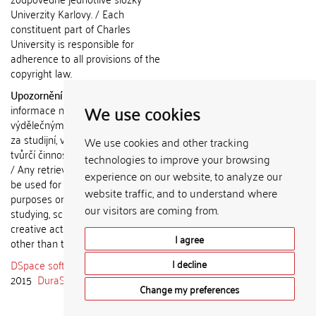
Univerzity Karlovy. / Each
constituent part of Charles
University is responsible for
adherence to all provisions of the
copyright law.
Upozornění / Notice:
Získané
We use cookies
informace nemohou být použity k
výdělečným účelům nebo vydávány
za studijní, vědeckou nebo jinou
We use cookies and other tracking
tvůrčí činnost jiné osoby než autora.
technologies to improve your browsing
/ Any retrieved information shall not
experience on our website, to analyze our
be used for any commercial
website traffic, and to understand where
purposes or claimed as results of
our visitors are coming from.
studying, scientific or any other
creative activities of any person
I agree
other than the author.
DSpace software
copyright © 2002-
I decline
2015
DuraSpace
Change my preferences