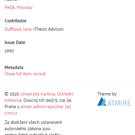
Pešík, Miroslav
Contributor
Duffková, Jana,
(Thesis Advisor)
Issue Date
1990
Metadata
Show full item record
© 2025
Univerzita Karlova
,
Ústřední
Theme by
knihovna
, Ovocný trh 560/5, 116 36
Praha 1;
email: admin-repozitar [at]
cuni.cz
Za dodržení všech ustanovení
autorského zákona jsou
zodpovědné jednotlivé složky