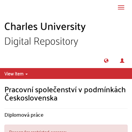
Skip to main content
Toggl
navig
View Item
Pracovní společenství v podmínkách
Československa
Diplomová práce
Reason for restricted acccess: