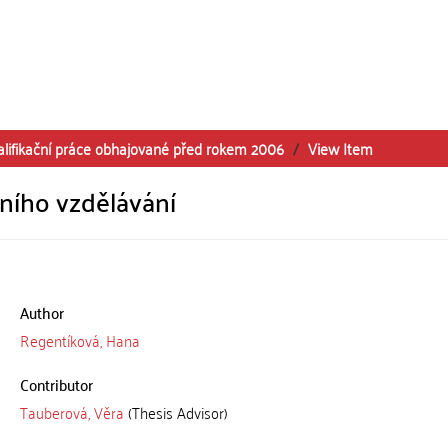
alifikační práce obhajované před rokem 2006
View Item
tního vzdělávání
Author
Regentíková, Hana
Contributor
Tauberová, Věra
(Thesis Advisor)