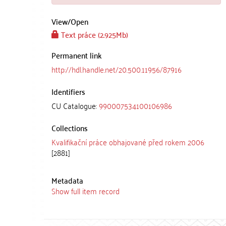
View/
Open
Text práce (2.925Mb)
Permanent link
http://hdl.handle.net/20.500.11956/87916
Identifiers
CU Catalogue:
990007534100106986
Collections
Kvalifikační práce obhajované před rokem 2006
[2881]
Metadata
Show full item record