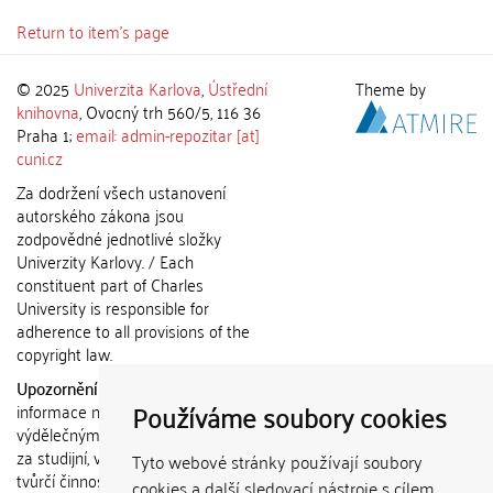
Return to item's page
© 2025
Univerzita Karlova
,
Ústřední
Theme by
knihovna
, Ovocný trh 560/5, 116 36
Praha 1;
email: admin-repozitar [at]
cuni.cz
Za dodržení všech ustanovení
autorského zákona jsou
zodpovědné jednotlivé složky
Univerzity Karlovy. / Each
constituent part of Charles
University is responsible for
adherence to all provisions of the
copyright law.
Upozornění / Notice:
Získané
Používáme soubory cookies
informace nemohou být použity k
výdělečným účelům nebo vydávány
za studijní, vědeckou nebo jinou
Tyto webové stránky používají soubory
tvůrčí činnost jiné osoby než autora.
cookies a další sledovací nástroje s cílem