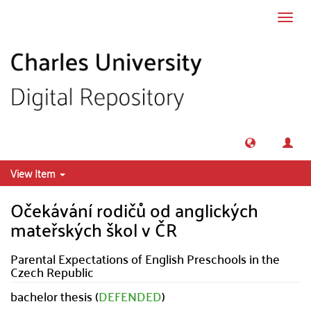
Skip to main content
Toggl
navig
View Item
Očekávání rodičů od anglických
mateřských škol v ČR
Parental Expectations of English Preschools in the
Czech Republic
bachelor thesis (
DEFENDED
)