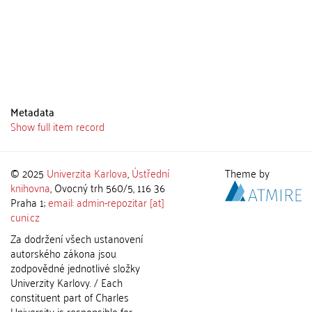
Metadata
Show full item record
© 2025
Univerzita Karlova
,
Ústřední
Theme by
knihovna
, Ovocný trh 560/5, 116 36
Praha 1;
email: admin-repozitar [at]
cuni.cz
Za dodržení všech ustanovení
autorského zákona jsou
zodpovědné jednotlivé složky
Univerzity Karlovy. / Each
constituent part of Charles
University is responsible for