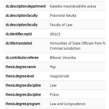
dc.description.department
Katedra mezinárodního práva
dc.description.faculty
Právnická fakulta
dc.description.faculty
Faculty of Law
dc.identifier.repId
181573
dc.title.translated
Immunities of State Officials from for
Criminal Jurisdiction
dc.contributor.referee
Bílková, Veronika
thesis.degree.name
Mgr.
thesis.degree.level
magisterské
thesis.degree.discipline
Law
thesis.degree.discipline
Právo
thesis.degree.program
Law and Jurisprudence