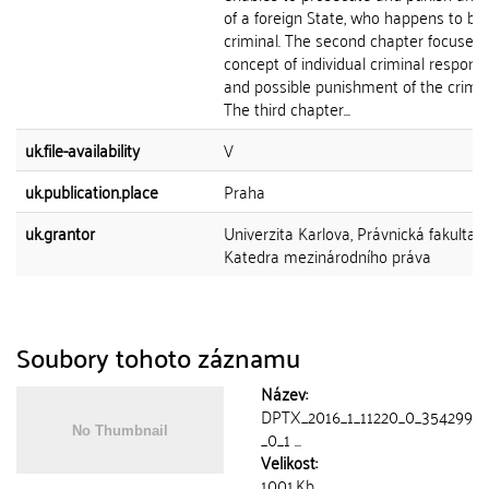
of a foreign State, who happens to be
criminal. The second chapter focuses 
concept of individual criminal responsib
and possible punishment of the crimin
The third chapter...
uk.file-availability
V
uk.publication.place
Praha
uk.grantor
Univerzita Karlova, Právnická fakulta,
Katedra mezinárodního práva
Soubory tohoto záznamu
Název:
DPTX_2016_1_11220_0_354299
_0_1 ...
Velikost:
1001.Kb