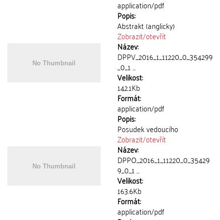
application/pdf
Popis:
Abstrakt (anglicky)
Zobrazit/
otevřít
Název:
DPPV_2016_1_11220_0_354299
_0_1 ...
Velikost:
142.1Kb
Formát:
application/pdf
Popis:
Posudek vedoucího
Zobrazit/
otevřít
Název:
DPPO_2016_1_11220_0_35429
9_0_1 ...
Velikost:
163.6Kb
Formát:
application/pdf