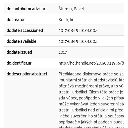
dc.contributor.advisor
Šturma, Pavel
dc.creator
Kosík, Jiří
dc.date.accessioned
2017-08-15T10:01:00Z
dc.date.available
2017-08-15T10:01:00Z
dc.date.issued
2017
dc.identifier.uri
http://hdl.handle.net/20.500.11956/87
dc.description.abstract
Předkládaná diplomová práce se zab
imunitami státních představitelů, který
přiznává mezinárodní právo, a to vůči c
trestní jurisdikci. Cílem této práce je ur
zda vůbec, popřípadě v jakých případe
může vykonávat jeden suverénní stát
trestní jurisdikci nad oficiálními předsta
jiného suverénního státu a současně 
popřípadě v jakých případech, budou t
představitelé chráněni vůči cizí trestní