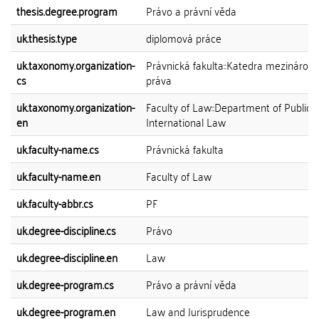
thesis.degree.program
Právo a právní věda
uk.thesis.type
diplomová práce
uk.taxonomy.organization-
Právnická fakulta::Katedra mezinárod
cs
práva
uk.taxonomy.organization-
Faculty of Law::Department of Public
en
International Law
uk.faculty-name.cs
Právnická fakulta
uk.faculty-name.en
Faculty of Law
uk.faculty-abbr.cs
PF
uk.degree-discipline.cs
Právo
uk.degree-discipline.en
Law
uk.degree-program.cs
Právo a právní věda
uk.degree-program.en
Law and Jurisprudence