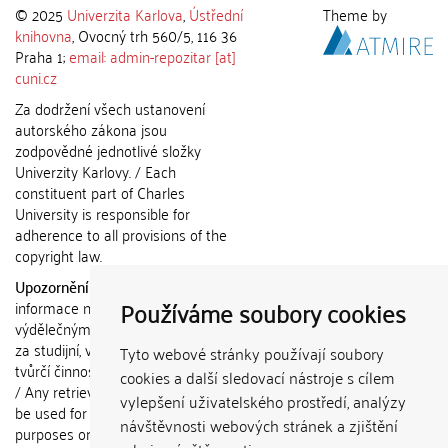
© 2025
Univerzita Karlova
,
Ústřední
Theme by
knihovna
, Ovocný trh 560/5, 116 36
Praha 1;
email: admin-repozitar [at]
cuni.cz
Za dodržení všech ustanovení
autorského zákona jsou
zodpovědné jednotlivé složky
Univerzity Karlovy. / Each
constituent part of Charles
University is responsible for
adherence to all provisions of the
copyright law.
Upozornění / Notice:
Získané
Používáme soubory cookies
informace nemohou být použity k
výdělečným účelům nebo vydávány
za studijní, vědeckou nebo jinou
Tyto webové stránky používají soubory
tvůrčí činnost jiné osoby než autora.
cookies a další sledovací nástroje s cílem
/ Any retrieved information shall not
vylepšení uživatelského prostředí, analýzy
be used for any commercial
návštěvnosti webových stránek a zjištění
purposes or claimed as results of