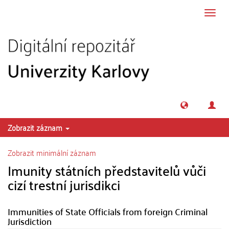
Přeskočit na obsah
Přepn
navig
Zobrazit záznam
Zobrazit minimální záznam
Imunity státních představitelů vůči
cizí trestní jurisdikci
Immunities of State Officials from foreign Criminal
Jurisdiction