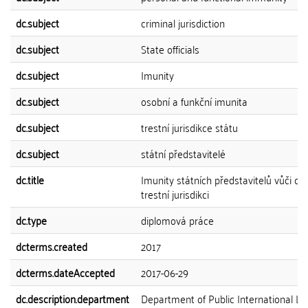
dc.subject
criminal jurisdiction
dc.subject
State officials
dc.subject
Imunity
dc.subject
osobní a funkční imunita
dc.subject
trestní jurisdikce státu
dc.subject
státní představitelé
dc.title
Imunity státních představitelů vůči cizí
trestní jurisdikci
dc.type
diplomová práce
dcterms.created
2017
dcterms.dateAccepted
2017-06-29
dc.description.department
Department of Public International L