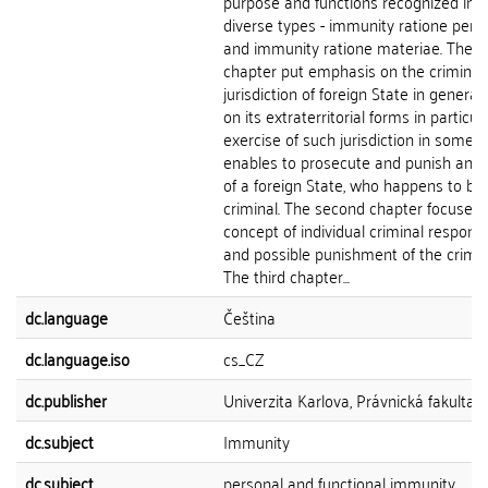
purpose and functions recognized in 
diverse types - immunity ratione per
and immunity ratione materiae. The fi
chapter put emphasis on the criminal
jurisdiction of foreign State in general
on its extraterritorial forms in particul
exercise of such jurisdiction in some 
enables to prosecute and punish an off
of a foreign State, who happens to be
criminal. The second chapter focuses 
concept of individual criminal responsib
and possible punishment of the crimin
The third chapter...
dc.language
Čeština
dc.language.iso
cs_CZ
dc.publisher
Univerzita Karlova, Právnická fakulta
dc.subject
Immunity
dc.subject
personal and functional immunity