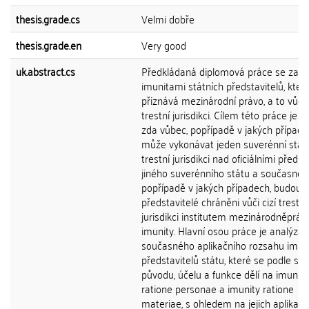
thesis.grade.cs
Velmi dobře
thesis.grade.en
Very good
uk.abstract.cs
Předkládaná diplomová práce se zab
imunitami státních představitelů, který
přiznává mezinárodní právo, a to vůči c
trestní jurisdikci. Cílem této práce je ur
zda vůbec, popřípadě v jakých případe
může vykonávat jeden suverénní stát
trestní jurisdikci nad oficiálními předsta
jiného suverénního státu a současně 
popřípadě v jakých případech, budou t
představitelé chráněni vůči cizí trestní
jurisdikci institutem mezinárodněpráv
imunity. Hlavní osou práce je analýza
současného aplikačního rozsahu imun
představitelů státu, které se podle sv
původu, účelu a funkce dělí na imunity
ratione personae a imunity ratione
materiae, s ohledem na jejich aplikaci 