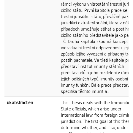
rámci výkonu vnitrostátní trestní juris
cizího státu. První kapitola práce se z
trestní jurisdikcí státu, převážně pak
jurisdikcí extrateritoriální, která v něk
případech umožňuje stíhat a postihno
cizího státního představitele jako pac
TČ. Druhá kapitola zkoumá koncept
individuální trestní odpovědnosti, její vz
způsob jejího vyvození a případný tres
postih pachatele. Ve třetí kapitole prá
představí institut imunity státních
představitelů a jeho rozdělení v rámci
jejích odlišných typů, imunity osobní a
imunity funkční. Dále práce představí
specifika těchto imunit a...
uk.abstract.en
This Thesis deals with the Immunities
State officials, which arise under
International law, from foreign crimina
jurisdiction. The first goal of this thesis
determine whether, and if so, under w