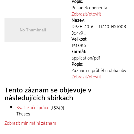
Popis:
Posudek oponenta
Zobrazit/
otevřít
Název:
DPZH_2016_1_11220_HS1008_
35429 ...
Velikost:
151.0Kb
Formát:
application/pdf
Popis:
Záznam o průběhu obhajoby
Zobrazit/
otevřít
Tento záznam se objevuje v
následujících sbírkách
Kvalifikační práce
[15249]
Theses
Zobrazit minimální záznam