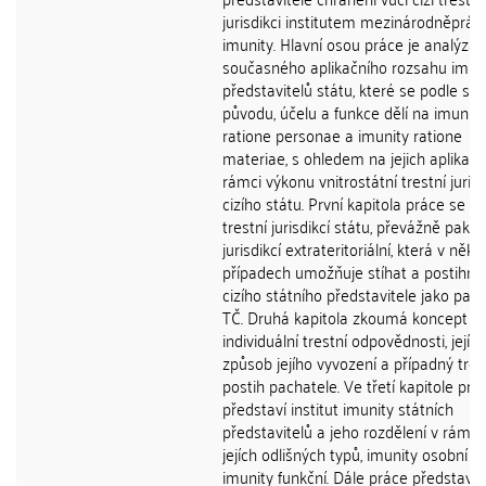
jurisdikci institutem mezinárodněpráv
imunity. Hlavní osou práce je analýza
současného aplikačního rozsahu imun
představitelů státu, které se podle sv
původu, účelu a funkce dělí na imunity
ratione personae a imunity ratione
materiae, s ohledem na jejich aplikaci 
rámci výkonu vnitrostátní trestní juris
cizího státu. První kapitola práce se z
trestní jurisdikcí státu, převážně pak
jurisdikcí extrateritoriální, která v něk
případech umožňuje stíhat a postihno
cizího státního představitele jako pac
TČ. Druhá kapitola zkoumá koncept
individuální trestní odpovědnosti, její vz
způsob jejího vyvození a případný tres
postih pachatele. Ve třetí kapitole prá
představí institut imunity státních
představitelů a jeho rozdělení v rámci
jejích odlišných typů, imunity osobní a
imunity funkční. Dále práce představí