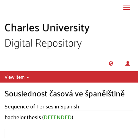
Skip to main content
Toggl
navig
View Item
Souslednost časová ve španělštině
Sequence of Tenses in Spanish
bachelor thesis (
DEFENDED
)