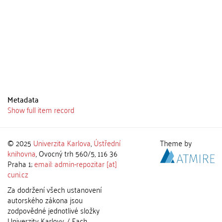
Metadata
Show full item record
© 2025
Univerzita Karlova
,
Ústřední
Theme by
knihovna
, Ovocný trh 560/5, 116 36
Praha 1;
email: admin-repozitar [at]
cuni.cz
Za dodržení všech ustanovení
autorského zákona jsou
zodpovědné jednotlivé složky
Univerzity Karlovy. / Each