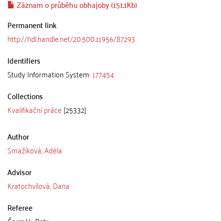
Záznam o průběhu obhajoby (151.1Kb)
Permanent link
http://hdl.handle.net/20.500.11956/87293
Identifiers
Study Information System:
177454
Collections
Kvalifikační práce
[25332]
Author
Smažíková, Adéla
Advisor
Kratochvílová, Dana
Referee
Čermák, Petr