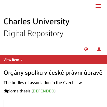
Skip to main content
Toggl
navig
View Item
Orgány spolku v české právní úpravě
The bodies of association in the Czech law
diploma thesis (
DEFENDED
)