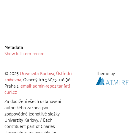
Metadata
Show full item record
© 2025
Univerzita Karlova
,
Ústřední
Theme by
knihovna
, Ovocný trh 560/5, 116 36
Praha 1;
email: admin-repozitar [at]
cuni.cz
Za dodržení všech ustanovení
autorského zákona jsou
zodpovědné jednotlivé složky
Univerzity Karlovy. / Each
constituent part of Charles
University is responsible for