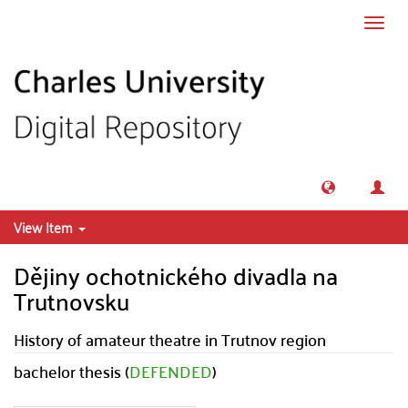
Skip to main content
Toggl
navig
View Item
Dějiny ochotnického divadla na
Trutnovsku
History of amateur theatre in Trutnov region
bachelor thesis (
DEFENDED
)