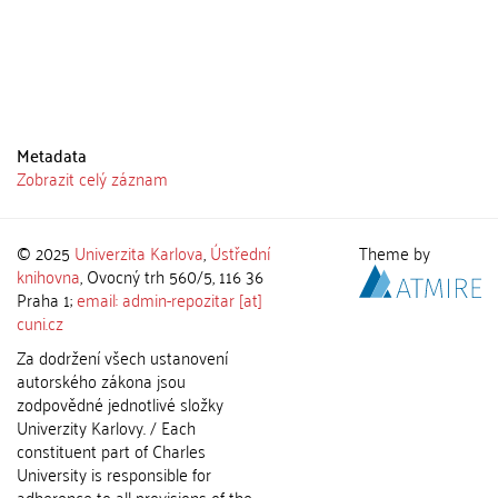
Metadata
Zobrazit celý záznam
© 2025
Univerzita Karlova
,
Ústřední
Theme by
knihovna
, Ovocný trh 560/5, 116 36
Praha 1;
email: admin-repozitar [at]
cuni.cz
Za dodržení všech ustanovení
autorského zákona jsou
zodpovědné jednotlivé složky
Univerzity Karlovy. / Each
constituent part of Charles
University is responsible for
adherence to all provisions of the