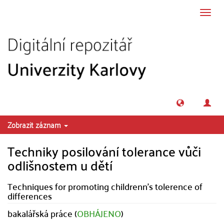
Přeskočit na obsah
Přepn
navig
Zobrazit záznam
Techniky posilování tolerance vůči
odlišnostem u dětí
Techniques for promoting childrenn's tolerence of
differences
bakalářská práce (
OBHÁJENO
)