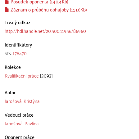
Posudek oponenta (140.4Kb)
Záznam o průběhu obhajoby (151.6Kb)
Trvalý odkaz
http://hdl.handle.net/20.500.11956/86960
Identifikátory
SIS:
178470
Kolekce
Kvalifikační práce
[3093]
Autor
Jarošová, Kristýna
Vedoucí práce
Janošová, Pavlína
Oponent práce