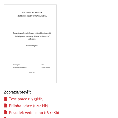
Zobrazit/
otevřít
Text práce (1.913Mb)
Příloha práce (1.214Mb)
Posudek vedoucího (189.3Kb)