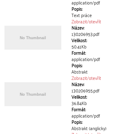
application/pdf
Popis:
Text práce
Zobrazit/
otevřít
Název:
130206953.pdf
Velikost:
50.41Kb
Formát:
application/pdf
Popis:
Abstrakt
Zobrazit/
otevřít
Název:
130206955.pdf
Velikost:
36.84Kb
Formát:
application/pdf
Popis:
Abstrakt (anglicky)