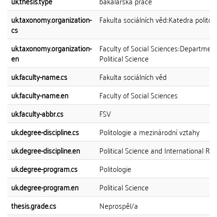
uk.thesis.type
bakalářská práce
uk.taxonomy.organization-
Fakulta sociálních věd::Katedra politol
cs
uk.taxonomy.organization-
Faculty of Social Sciences::Department
en
Political Science
uk.faculty-name.cs
Fakulta sociálních věd
uk.faculty-name.en
Faculty of Social Sciences
uk.faculty-abbr.cs
FSV
uk.degree-discipline.cs
Politologie a mezinárodní vztahy
uk.degree-discipline.en
Political Science and International Rel
uk.degree-program.cs
Politologie
uk.degree-program.en
Political Science
thesis.grade.cs
Neprospěl/a