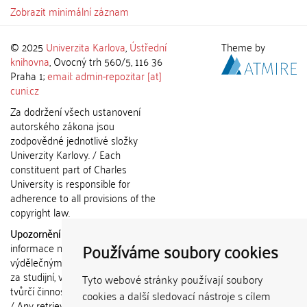
Zobrazit minimální záznam
© 2025
Univerzita Karlova
,
Ústřední
Theme by
knihovna
, Ovocný trh 560/5, 116 36
Praha 1;
email: admin-repozitar [at]
cuni.cz
Za dodržení všech ustanovení
autorského zákona jsou
zodpovědné jednotlivé složky
Univerzity Karlovy. / Each
constituent part of Charles
University is responsible for
adherence to all provisions of the
copyright law.
Upozornění / Notice:
Získané
Používáme soubory cookies
informace nemohou být použity k
výdělečným účelům nebo vydávány
za studijní, vědeckou nebo jinou
Tyto webové stránky používají soubory
tvůrčí činnost jiné osoby než autora.
cookies a další sledovací nástroje s cílem
/ Any retrieved information shall not