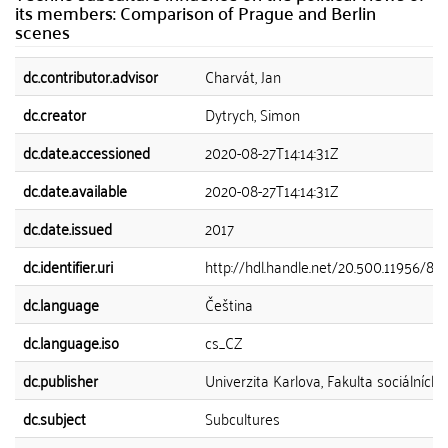
its members: Comparison of Prague and Berlin
scenes
dc.contributor.advisor
Charvát, Jan
dc.creator
Dytrych, Simon
dc.date.accessioned
2020-08-27T14:14:31Z
dc.date.available
2020-08-27T14:14:31Z
dc.date.issued
2017
dc.identifier.uri
http://hdl.handle.net/20.500.11956/86
dc.language
Čeština
dc.language.iso
cs_CZ
dc.publisher
Univerzita Karlova, Fakulta sociálních 
dc.subject
Subcultures