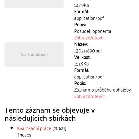
147.9Kb
Formát:
application/pdf
Popis:
Posudek oponenta
Zobrazit/
otevřít
Název:
130211690.pdf
Velikost:
151.9Kb
Formát:
application/pdf
Popis:
Záznam o průběhu obhajoby
Zobrazit/
otevřít
Tento záznam se objevuje v
následujících sbírkách
Kvalifikační práce
[20621]
Theses