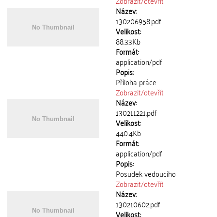
Zobrazit/
otevřít
Název:
130206958.pdf
Velikost:
88.33Kb
Formát:
application/pdf
Popis:
Příloha práce
Zobrazit/
otevřít
Název:
130211221.pdf
Velikost:
440.4Kb
Formát:
application/pdf
Popis:
Posudek vedoucího
Zobrazit/
otevřít
Název:
130210602.pdf
Velikost: