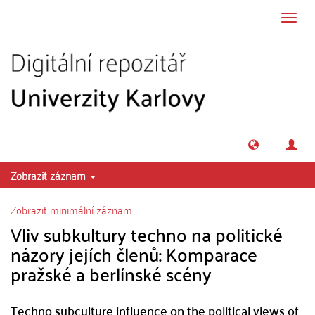
Přeskočit na obsah
Přepn
navig
Zobrazit záznam
Zobrazit minimální záznam
Vliv subkultury techno na politické
názory jejích členů: Komparace
pražské a berlínské scény
Techno subculture influence on the political views of