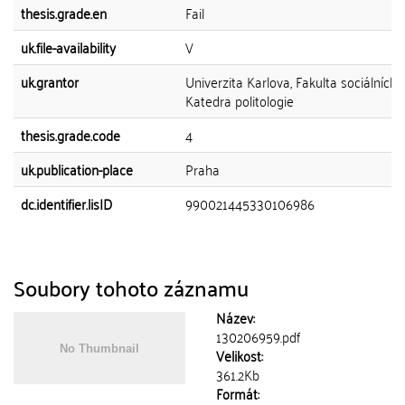
thesis.grade.en
Fail
uk.file-availability
V
uk.grantor
Univerzita Karlova, Fakulta sociálních 
Katedra politologie
thesis.grade.code
4
uk.publication-place
Praha
dc.identifier.lisID
990021445330106986
Soubory tohoto záznamu
Název:
130206959.pdf
Velikost:
361.2Kb
Formát: