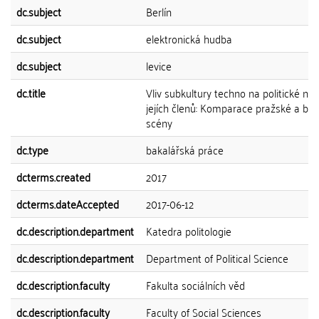
dc.subject
Berlín
dc.subject
elektronická hudba
dc.subject
levice
dc.title
Vliv subkultury techno na politické ná
jejích členů: Komparace pražské a ber
scény
dc.type
bakalářská práce
dcterms.created
2017
dcterms.dateAccepted
2017-06-12
dc.description.department
Katedra politologie
dc.description.department
Department of Political Science
dc.description.faculty
Fakulta sociálních věd
dc.description.faculty
Faculty of Social Sciences