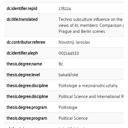
dc.identifier.repId
178224
dc.title.translated
Techno subculture influence on the pol
views of its members: Comparison of
Prague and Berlin scenes
dc.contributor.referee
Novotný, Jaroslav
dc.identifier.aleph
002144533
thesis.degree.name
Bc.
thesis.degree.level
bakalářské
thesis.degree.discipline
Politologie a mezinárodní vztahy
thesis.degree.discipline
Political Science and International Rel
thesis.degree.program
Politologie
thesis.degree.program
Political Science