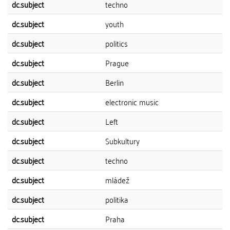
dc.subject
techno
dc.subject
youth
dc.subject
politics
dc.subject
Prague
dc.subject
Berlin
dc.subject
electronic music
dc.subject
Left
dc.subject
Subkultury
dc.subject
techno
dc.subject
mládež
dc.subject
politika
dc.subject
Praha