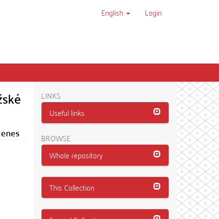
English
Login
žské
LINKS
Useful links
scenes
BROWSE
Whole repository
This Collection