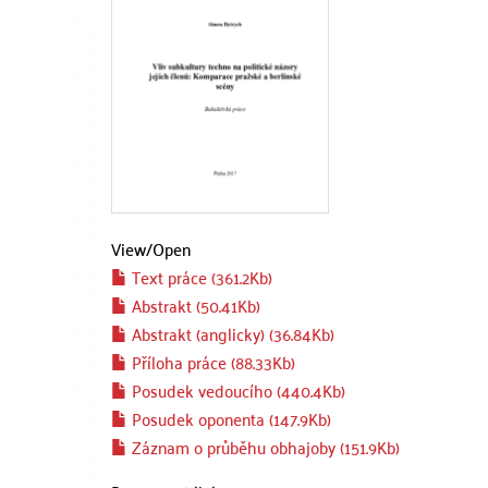
View/
Open
Text práce (361.2Kb)
Abstrakt (50.41Kb)
Abstrakt (anglicky) (36.84Kb)
Příloha práce (88.33Kb)
Posudek vedoucího (440.4Kb)
Posudek oponenta (147.9Kb)
Záznam o průběhu obhajoby (151.9Kb)