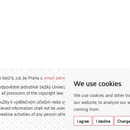
h 560/5, 116 36 Praha 1;
email: admin-repozitar [at] cuni.cz
We use cookies
povědné jednotlivé složky Univerzity Karlovy. / Each constituent
all provisions of the copyright law.
We use cookies and other tr
užity k výdělečným účelům nebo vydávány za studijní, vědeckou
our website, to analyze our w
etrieved information shall not be used for any commercial purposes
coming from.
creative activities of any person other than the author.
I agree
I decline
Change