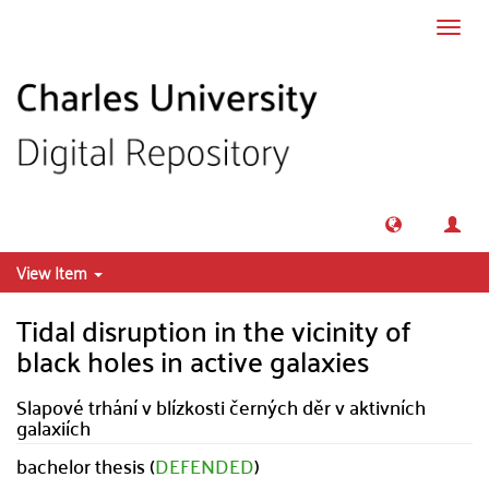
Skip to main content
Toggl
navig
View Item
Tidal disruption in the vicinity of
black holes in active galaxies
Slapové trhání v blízkosti černých děr v aktivních
galaxiích
bachelor thesis (
DEFENDED
)