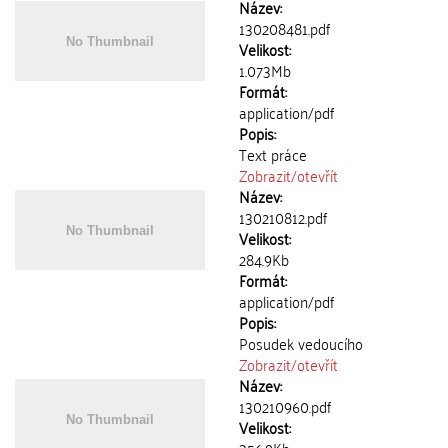
Název:
130208481.pdf
Velikost:
1.073Mb
Formát:
application/pdf
Popis:
Text práce
Zobrazit/
otevřít
Název:
130210812.pdf
Velikost:
284.9Kb
Formát:
application/pdf
Popis:
Posudek vedoucího
Zobrazit/
otevřít
Název:
130210960.pdf
Velikost: