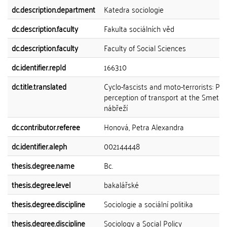
dc.description.department
Katedra sociologie
dc.description.faculty
Fakulta sociálních věd
dc.description.faculty
Faculty of Social Sciences
dc.identifier.repId
166310
dc.title.translated
Cyclo-fascists and moto-terrorists: Pr
perception of transport at the Smeta
nábřeží
dc.contributor.referee
Honová, Petra Alexandra
dc.identifier.aleph
002144448
thesis.degree.name
Bc.
thesis.degree.level
bakalářské
thesis.degree.discipline
Sociologie a sociální politika
thesis.degree.discipline
Sociology a Social Policy