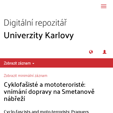
Přeskočit na obsah
Přepn
navig
Zobrazit záznam
Zobrazit minimální záznam
Cyklofašisté a mototeroristé:
vnímání dopravy na Smetanově
nábřeží
Cyclo-fascists and moto-terrorists: Praguers