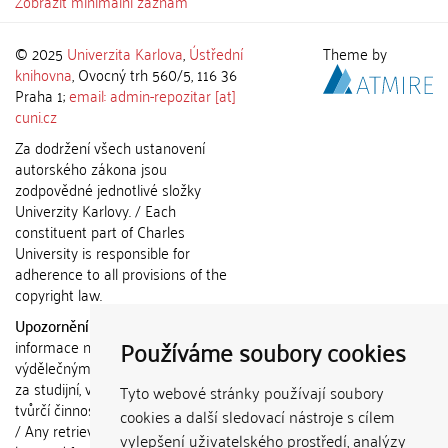
Zobrazit minimální záznam
© 2025
Univerzita Karlova
,
Ústřední
Theme by
knihovna
, Ovocný trh 560/5, 116 36
Praha 1;
email: admin-repozitar [at]
cuni.cz
Za dodržení všech ustanovení
autorského zákona jsou
zodpovědné jednotlivé složky
Univerzity Karlovy. / Each
constituent part of Charles
University is responsible for
adherence to all provisions of the
copyright law.
Upozornění / Notice:
Získané
Používáme soubory cookies
informace nemohou být použity k
výdělečným účelům nebo vydávány
za studijní, vědeckou nebo jinou
Tyto webové stránky používají soubory
tvůrčí činnost jiné osoby než autora.
cookies a další sledovací nástroje s cílem
/ Any retrieved information shall not
vylepšení uživatelského prostředí, analýzy