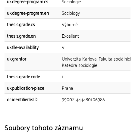
uk.degree-program.cs
Sociologie
uk.degree-program.en
Sociology
thesis.grade.cs
Výborně
thesis.grade.en
Excellent
uk.file-availability
V
uk.grantor
Univerzita Karlova, Fakulta sociálních 
Katedra sociologie
thesis.grade.code
1
uk.publication-place
Praha
dc.identifier.lisID
990021444480106986
Soubory tohoto záznamu