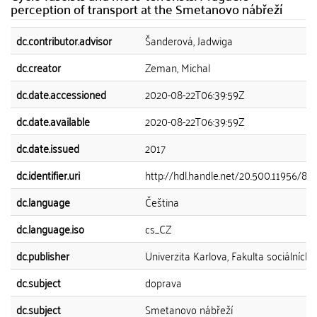
perception of transport at the Smetanovo nábřeží
dc.contributor.advisor
Šanderová, Jadwiga
dc.creator
Zeman, Michal
dc.date.accessioned
2020-08-22T06:39:59Z
dc.date.available
2020-08-22T06:39:59Z
dc.date.issued
2017
dc.identifier.uri
http://hdl.handle.net/20.500.11956/86
dc.language
Čeština
dc.language.iso
cs_CZ
dc.publisher
Univerzita Karlova, Fakulta sociálních 
dc.subject
doprava
dc.subject
Smetanovo nábřeží