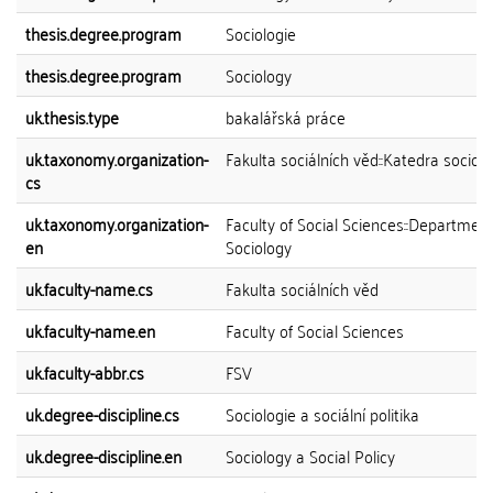
thesis.degree.program
Sociologie
thesis.degree.program
Sociology
uk.thesis.type
bakalářská práce
uk.taxonomy.organization-
Fakulta sociálních věd::Katedra sociolo
cs
uk.taxonomy.organization-
Faculty of Social Sciences::Department
en
Sociology
uk.faculty-name.cs
Fakulta sociálních věd
uk.faculty-name.en
Faculty of Social Sciences
uk.faculty-abbr.cs
FSV
uk.degree-discipline.cs
Sociologie a sociální politika
uk.degree-discipline.en
Sociology a Social Policy