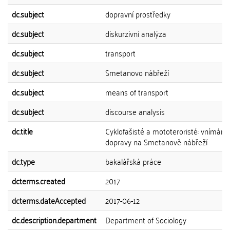
dc.subject
dopravní prostředky
dc.subject
diskurzivní analýza
dc.subject
transport
dc.subject
Smetanovo nábřeží
dc.subject
means of transport
dc.subject
discourse analysis
dc.title
Cyklofašisté a mototeroristé: vnímání
dopravy na Smetanově nábřeží
dc.type
bakalářská práce
dcterms.created
2017
dcterms.dateAccepted
2017-06-12
dc.description.department
Department of Sociology