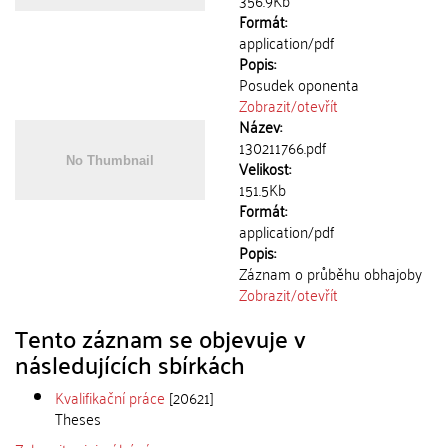
356.9Kb
Formát:
application/pdf
Popis:
Posudek oponenta
Zobrazit/
otevřít
Název:
130211766.pdf
Velikost:
151.5Kb
Formát:
application/pdf
Popis:
Záznam o průběhu obhajoby
Zobrazit/
otevřít
Tento záznam se objevuje v
následujících sbírkách
Kvalifikační práce
[20621]
Theses