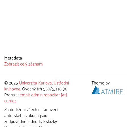
Metadata
Zobrazit celý záznam
© 2025
Univerzita Karlova
,
Ústřední
Theme by
knihovna
, Ovocný trh 560/5, 116 36
Praha 1;
email: admin-repozitar [at]
cuni.cz
Za dodržení všech ustanovení
autorského zákona jsou
zodpovědné jednotlivé složky
Univerzity Karlovy. / Each