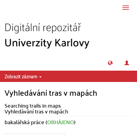
Přeskočit na obsah
Přepn
navig
Zobrazit záznam
Vyhledávání tras v mapách
Searching trails in maps
Vyhledávání tras v mapách
bakalářská práce (
OBHÁJENO
)