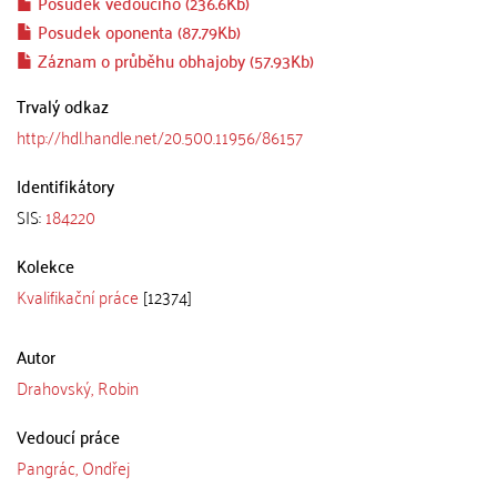
Posudek vedoucího (236.6Kb)
Posudek oponenta (87.79Kb)
Záznam o průběhu obhajoby (57.93Kb)
Trvalý odkaz
http://hdl.handle.net/20.500.11956/86157
Identifikátory
SIS:
184220
Kolekce
Kvalifikační práce
[12374]
Autor
Drahovský, Robin
Vedoucí práce
Pangrác, Ondřej