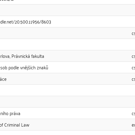
andle.net/20.500.11956/8603
c
rlova, Právnická fakulta
c
osob podle vnějších znaků
c
ráce
c
tního práva
c
f Criminal Law
e