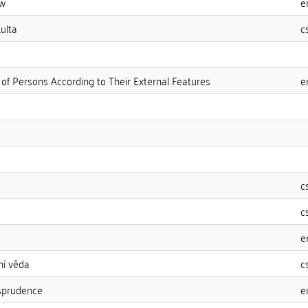
aw
e
ulta
c
n of Persons According to Their External Features
e
c
c
e
ní věda
c
sprudence
e