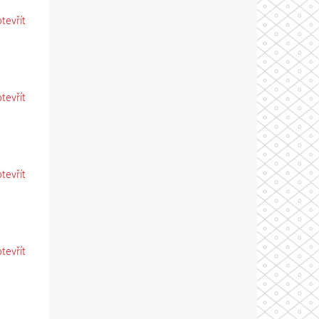
otevřít
otevřít
otevřít
otevřít