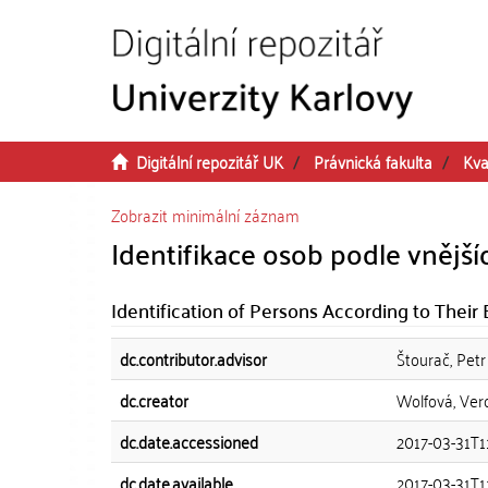
Přeskočit na obsah
Digitální repozitář UK
Právnická fakulta
Kva
Zobrazit minimální záznam
Identifikace osob podle vnější
Identification of Persons According to Their
dc.contributor.advisor
Štourač, Petr
dc.creator
Wolfová, Ver
dc.date.accessioned
2017-03-31T11
dc.date.available
2017-03-31T11