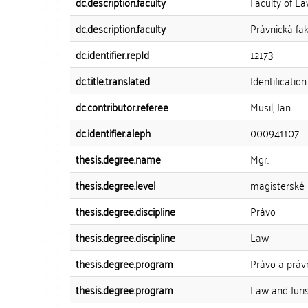
dc.description.faculty
Faculty of L
dc.description.faculty
Právnická fak
dc.identifier.repId
12173
dc.title.translated
Identificatio
dc.contributor.referee
Musil, Jan
dc.identifier.aleph
000941107
thesis.degree.name
Mgr.
thesis.degree.level
magisterské
thesis.degree.discipline
Právo
thesis.degree.discipline
Law
thesis.degree.program
Právo a práv
thesis.degree.program
Law and Juri