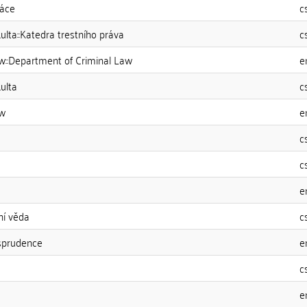
ráce
c
ulta::Katedra trestního práva
c
aw::Department of Criminal Law
e
ulta
c
aw
e
c
c
e
ní věda
c
sprudence
e
c
e