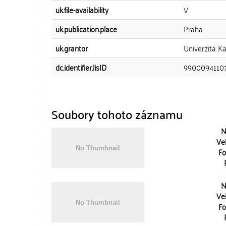
uk.file-availability
V
uk.publication.place
Praha
uk.grantor
Univerzita Ka
dc.identifier.lisID
9900094110
Soubory tohoto záznamu
N
Vel
Fo
N
Vel
Fo