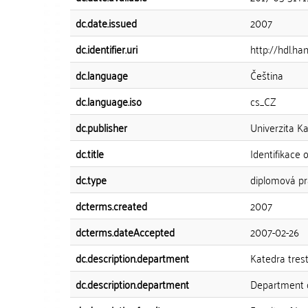
dc.date.issued
2007
dc.identifier.uri
http://hdl.h
dc.language
Čeština
dc.language.iso
cs_CZ
dc.publisher
Univerzita Ka
dc.title
Identifikace 
dc.type
diplomová p
dcterms.created
2007
dcterms.dateAccepted
2007-02-26
dc.description.department
Katedra tres
dc.description.department
Department o