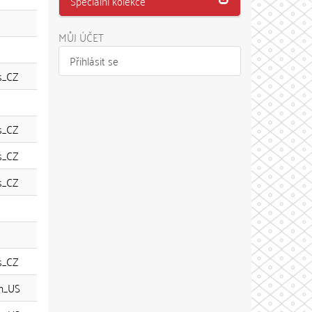
Speciální kolekce
MŮJ ÚČET
Přihlásit se
s_CZ
s_CZ
s_CZ
s_CZ
s_CZ
n_US