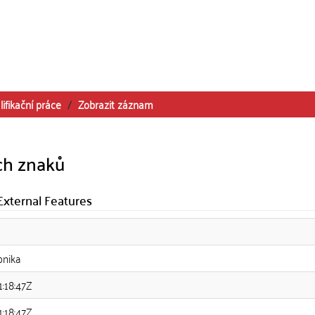
lifikační práce
Zobrazit záznam
ch znaků
 External Features
onika
:18:47Z
:18:47Z