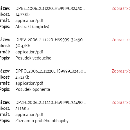
ázev:
DPBE_2006_2_11220_HS9999_32450 ...
Zobrazit/
ikost:
149.3Kb
rmát:
application/pdf
Popis:
Abstrakt (anglicky)
ázev:
DPPV_2006_2_11220_HS9999_32450 ...
Zobrazit/
ikost:
30.47Kb
rmát:
application/pdf
Popis:
Posudek vedoucího
ázev:
DPPO_2006_2_11220_HS9999_32450 ...
Zobrazit/
ikost:
25.13Kb
rmát:
application/pdf
Popis:
Posudek oponenta
ázev:
DPZH_2006_2_11220_HS9999_32450 ...
Zobrazit/
ikost:
21.16Kb
rmát:
application/pdf
Popis:
Záznam o průběhu obhajoby