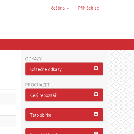
čeština
Přihlásit se
ODKAZY
Užitečné odkazy
PROCHÁZET
Celý repozitář
Tato sbírka