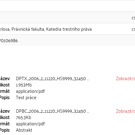
c
rlova, Právnická fakulta, Katedra trestního práva
c
70106986
ázev:
DPTX_2006_2_11220_HS9999_32450 ...
Zobrazit/
ikost:
1.953Mb
rmát:
application/pdf
Popis:
Text práce
ázev:
DPBC_2006_2_11220_HS9999_32450 ...
Zobrazit/
ikost:
765.3Kb
rmát:
application/pdf
Popis:
Abstrakt