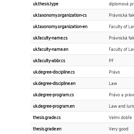
uk.thesis.type
diplomová p
uk.taxonomy.organization-cs
Právnická fak
uk.taxonomy.organization-en
Faculty of L
uk.faculty-name.cs
Právnická fak
uk.faculty-name.en
Faculty of L
uk.faculty-abbr.cs
PF
uk.degree-discipline.cs
Právo
uk.degree-discipline.en
Law
uk.degree-program.cs
Právo a práv
uk.degree-program.en
Law and Juri
thesis.grade.cs
Velmi dobře
thesis.grade.en
Very good