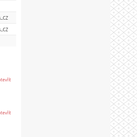
s_CZ
s_CZ
otevřít
otevřít